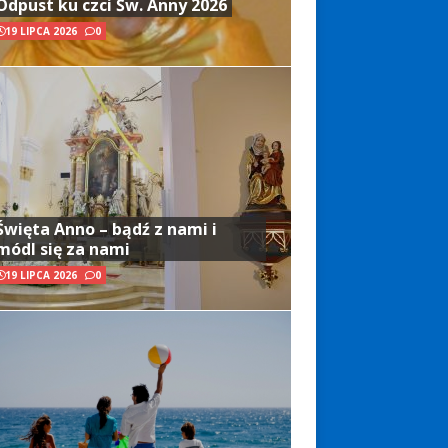
Odpust ku czci Św. Anny 2026
19 LIPCA 2026
0
Święta Anno – bądź z nami i
módl się za nami
19 LIPCA 2026
0