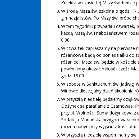
Kolekta w czasie tej Mszy św. będzie 
W środę Msza św. szkolna o godz. 17.0
gimnazjalistów. Po Mszy św. próba chó
W tym tygodniu przypada I czwartek, p
każdą Mszą św. i nabożeństwem różań
8.00.
W czwartek zapraszamy na pierwsze 
różańcowe będą od poniedziałku do sob
różaniec i Msza św. będzie w kościele
powinniśmy okazać miłość i cześć Mat
godz. 18.00.
W sobotę w Sanktuarium św. Jadwigi w T
Winowie diecezjalny dzień skupienia r
W przyszłą niedzielę będziemy dzięk
Dożynek są parafianie z Czarnowąs. P
przy ul. Wolności. Suma dożynkowa z 
Sodalicja Mariańska przygotowała okol
można nabyć przy wyjściu z kościoła.
W przyszłą niedzielę wspominamy św. 