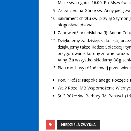
Mszę św. o godz. 16.00. Po Mszy św. s
Za tydzień na Górze św. Anny pielgrz
Sakrament chrztu św. przyjął Szymon 
błogosławieństwa.
Zapowiedź przedślubna (I): Adrian Ceb
Dziękujemy za dzisiejszą kolektę prz
dziękujemy także Radzie Sołeckiej i t
przygotowanie korony żniwnej oraz w o
Anny. Za wszystko składamy Bóg zapłać
Plan modlitwy różańcowej przed wiec
Pon. ? Róże: Niepokalanego Poczęcia
Wt. ? Róże: MB Wspomożenia Wiernych 
Śr. ? Róże: św. Barbary (M. Panusch) i św
NIEDZIELA ZWYKŁA