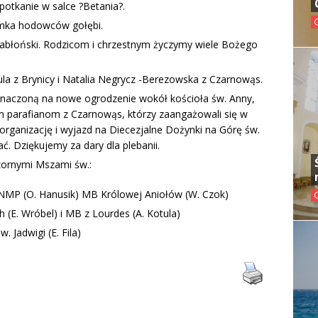
potkanie w salce ?Betania?.
ymka hodowców gołębi.
Jabłoński. Rodzicom i chrzestnym życzymy wiele Bożego
ula z Brynicy i Natalia Negrycz -Berezowska z Czarnowąs.
eznaczoną na nowe ogrodzenie wokół kościoła św. Anny,
ym parafianom z Czarnowąs, którzy zaangażowali się w
rganizację i wyjazd na Diecezjalne Dożynki na Górę św.
. Dziękujemy za dary dla plebanii.
zornymi Mszami św.:
 NMP (O. Hanusik) MB Królowej Aniołów (W. Czok)
(E. Wróbel) i MB z Lourdes (A. Kotula)
. Jadwigi (E. Fila)