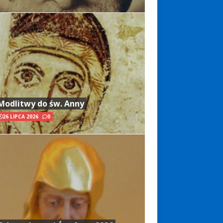
Modlitwy do św. Anny
26 LIPCA 2026
0