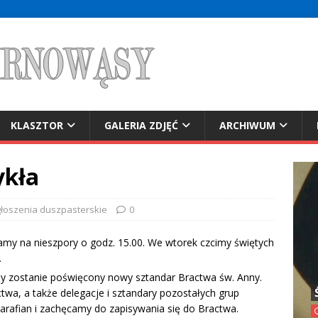
KLASZTOR
GALERIA ZDJĘĆ
ARCHIWUM
ykła
łoszenia duszpasterskie
0
zamy na nieszpory o godz. 15.00. We wtorek czcimy świętych
.
y zostanie poświęcony nowy sztandar Bractwa św. Anny.
wa, a także delegacje i sztandary pozostałych grup
arafian i zachęcamy do zapisywania się do Bractwa.