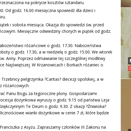
przeznaczona na pokrycie kosztów sztandaru.
0. Od godz. 16.00 miesięczna spowiedź dla dzieci i
ru.
iątek i sobota miesiąca. Okazja do spowiedzi św. przed
cowym. Miesięczne odwiedziny chorych w piątek od godz.
nabożeństwo różańcowe o godz. 17.30. Nabożeństwa
oty o godz. 17.30, a w niedzielę o godz. 15.00. We wtorek
 św. Anny. Poprzez odmawianie tej szczególnej modlitwy
ce Najświętszej. W Krzanowicach i Borkach różaniec o
rzebnicy pielgrzymka ?Caritas? diecezji opolskiej, a w
óż różańcowych.
ować Panu Bogu za tegoroczne plony. Gospodarzami
rocesja dożynkowa wyruszy o godz. 9.15 od państwa Leja
dziękczynnym Te Deum o godz. 9.30. Z okazji ?Żniwioka?
icznościowe wianki dożynkowe w cenie 7 zł, które będzie
Franciszka z Asyżu. Zapraszamy członków III Zakonu na