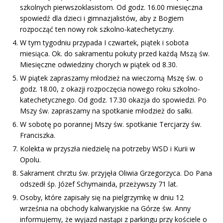
szkolnych pierwszoklasistom. Od godz. 16.00 miesięczna
spowiedź dla dzieci i gimnazjalistów, aby z Bogiem
rozpocząć ten nowy rok szkolno-katechetyczny.
W tym tygodniu przypada I czwartek, piątek i sobota
miesiąca. Ok. do sakramentu pokuty przed każdą Mszą św.
Miesięczne odwiedziny chorych w piątek od 8.30.
W piątek zapraszamy młodzież na wieczorną Mszę św. o
godz. 18.00, z okazji rozpoczęcia nowego roku szkolno-
katechetycznego. Od godz. 17.30 okazja do spowiedzi. Po
Mszy św. zapraszamy na spotkanie młodzież do salki.
W sobotę po porannej Mszy św. spotkanie Tercjarzy św.
Franciszka.
Kolekta w przyszła niedzielę na potrzeby WSD i Kurii w
Opolu.
Sakrament chrztu św. przyjęła Oliwia Grzegorzyca. Do Pana
odszedł śp. Józef Schymainda, przeżywszy 71 lat.
Osoby, które zapisały się na pielgrzymkę w dniu 12
września na obchody kalwaryjskie na Górze św. Anny
informujemy, że wyjazd nastąpi z parkingu przy kościele o