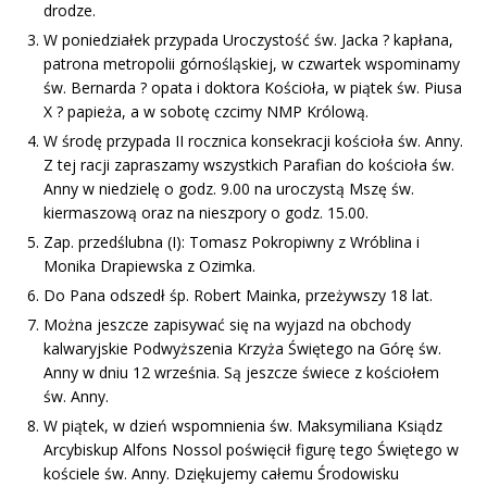
drodze.
W poniedziałek przypada Uroczystość św. Jacka ? kapłana,
patrona metropolii górnośląskiej, w czwartek wspominamy
św. Bernarda ? opata i doktora Kościoła, w piątek św. Piusa
X ? papieża, a w sobotę czcimy NMP Królową.
W środę przypada II rocznica konsekracji kościoła św. Anny.
Z tej racji zapraszamy wszystkich Parafian do kościoła św.
Anny w niedzielę o godz. 9.00 na uroczystą Mszę św.
kiermaszową oraz na nieszpory o godz. 15.00.
Zap. przedślubna (I): Tomasz Pokropiwny z Wróblina i
Monika Drapiewska z Ozimka.
Do Pana odszedł śp. Robert Mainka, przeżywszy 18 lat.
Można jeszcze zapisywać się na wyjazd na obchody
kalwaryjskie Podwyższenia Krzyża Świętego na Górę św.
Anny w dniu 12 września. Są jeszcze świece z kościołem
św. Anny.
W piątek, w dzień wspomnienia św. Maksymiliana Ksiądz
Arcybiskup Alfons Nossol poświęcił figurę tego Świętego w
kościele św. Anny. Dziękujemy całemu Środowisku