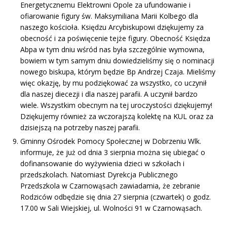
Energetycznemu Elektrowni Opole za ufundowanie i
ofiarowanie figury św. Maksymiliana Marii Kolbego dla
naszego kościoła. Księdzu Arcybiskupowi dziękujemy za
obecność i za poświęcenie tejże figury. Obecność Księdza
Abpa w tym dniu wśród nas była szczególnie wymowna,
bowiem w tym samym dniu dowiedzieliśmy się o nominacji
nowego biskupa, którym będzie Bp Andrzej Czaja. Mieliśmy
więc okazję, by mu podziękować za wszystko, co uczynił
dla naszej diecezji i dla naszej parafii. A uczynił bardzo
wiele. Wszystkim obecnym na tej uroczystości dziękujemy!
Dziękujemy również za wczorajszą kolektę na KUL oraz za
dzisiejszą na potrzeby naszej parafii.
Gminny Ośrodek Pomocy Społecznej w Dobrzeniu Wlk.
informuje, że już od dnia 3 sierpnia można się ubiegać o
dofinansowanie do wyżywienia dzieci w szkołach i
przedszkolach. Natomiast Dyrekcja Publicznego
Przedszkola w Czarnowąsach zawiadamia, że zebranie
Rodziców odbędzie się dnia 27 sierpnia (czwartek) o godz.
17.00 w Sali Wiejskiej, ul. Wolności 91 w Czarnowąsach.