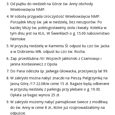
Od piątku do niedzieli na Górze św. Anny obchody
Wniebowzięcia NMP.
W sobotę przypada Uroczystość Wniebowzięcia NMP.
Porządek Mszy św. jak w niedzielę, bez nieszporów. Po
każdej Mszy św. pobłogosławimy zioła i kwiaty. Kolekta w
tym dniu jest na KUL. W Świerklach o g. 15.00 nabożeństwo
fatimskie.
W przyszłą niedzielę w Kamieniu Śl. odpust ku czci św. Jacka
a w Dobrzeniu Wlk. odpust ku czci św. Rocha.
Zap. przedślubna /II/: Wojciech Jabłoński z Czarnowąs i
Janina Kordasiewicz z Opola.
Do Pana odeszła śp. Jadwiga Głowacka, przeżywszy lat 99.
W zakrystii można nabyć znaczki na Pieszą Pielgrzymkę na
Jasną Górę /17-22.08/w cenie 15 zł. Bagaże będą odbierane
w przyszłą niedzielę z parkingu przy plebanii o g. 19.30.
Opłata za bagaż wynosi 25 zł.
W zakrystii możemy nabyć pamiątkowe świece z modlitwą
do św. Anny w cenie 8 zł., które już rozprowadzaliśmy na
odpuście.