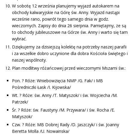
W sobotę 12 września planujemy wyjazd autokarem na
obchody kalwaryjskie na Górę św. Anny. Wyjazd nastąpi
wcześnie rano, powrót tego samego dnia w godz.
wieczornych. Zapisy do dnia 26 sierpnia. Pamiętajmy, że są
to obchody jubileuszowe na Górze św. Anny i warto się tam
wybrać.
Dziękujemy za dzisiejszą kolektę na potrzeby naszej parafii
i za wszelkie dobro uczynione dla dobra Kościoła świętego i
naszej wspólnoty.
Plan modlitwy różańcowej przed wieczornymi Mszami św.:
Pon. ? Róże: Wniebowzięcia NMP /G. Fak/ i MB
Pośredniczki Łask /I. Kijowska/
Wt. ? Róże: św. Anny /T. Matyszok/ i św. Wojciecha /M.
Patrzek/
Śr. ? Róże: św. Faustyny /M. Przywara/ i św. Rocha /E.
Matyszok/
Czw. ? Róże: MB Dobrej Rady /D. Jaszczyk/ i św. Joanny
Beretta Molla /U. Nowainska/