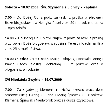
Sobota – 18.07.2009 Św. Szymona z Lipnicy – kapłana
7
.00
– Do Bożej Op. z podz. za łaski, z prośbą o zdrowie i
Boże błogosław. dla Henryka Resel z ok. 50 r. urodzin oraz za
+ ojca Adolfa. .
14.00
– Do Bożej Op. i Matki Najśw. z podz. za łaski z prośbą
o zdrowie i Boże błogosław. w rodzinie Teresy i Joachima Hilla
z ok. 25 r. małżeństwa.
18.00 /niedz./
Za ++ rodz. Martę i Alojzego Knosala, Annę i
Pawła Czech, siostrę Edeltraudę ++ z pokrew. oraz o
błogosław. w rodzinie.
XVI Niedziela Zwykła – 19.07.2009
7.00
– Za + Jadwigę Klemens, rodziców, sześciu braci, dwie
bratowe Łucję i Annę ++ Jana i Marię Śpiewak ++ z pokrew.
Klemens, Śpiewak i Niedworok oraz za dusze czyśćcowe.