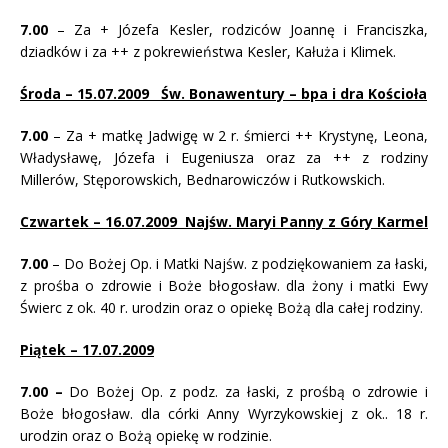
7.00
– Za + Józefa Kesler, rodziców Joannę i Franciszka,
dziadków i za ++ z pokrewieństwa Kesler, Kałuża i Klimek.
Środa – 15.07.2009 Św. Bonawentury – bpa i dra Kościoła
7.00
– Za + matkę Jadwigę w 2 r. śmierci ++ Krystynę, Leona,
Władysławę, Józefa i Eugeniusza oraz za ++ z rodziny
Millerów, Stęporowskich, Bednarowiczów i Rutkowskich.
Czwartek – 16.07.2009 Najśw. Maryi Panny z Góry Karmel
7.00
– Do Bożej Op. i Matki Najśw. z podziękowaniem za łaski,
z prośba o zdrowie i Boże błogosław. dla żony i matki Ewy
Świerc z ok. 40 r. urodzin oraz o opiekę Bożą dla całej rodziny.
Piątek – 17.07.2009
7.00 –
Do Bożej Op. z podz. za łaski, z prośbą o zdrowie i
Boże błogosław. dla córki Anny Wyrzykowskiej z ok.. 18 r.
urodzin oraz o Bożą opiekę w rodzinie.