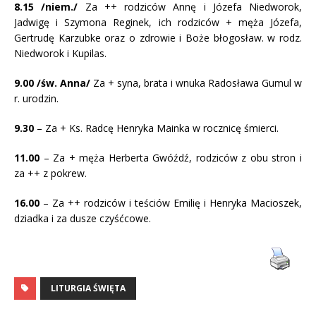
8.15 /niem./
Za ++ rodziców Annę i Józefa Niedworok,
Jadwigę i Szymona Reginek, ich rodziców + męża Józefa,
Gertrudę Karzubke oraz o zdrowie i Boże błogosław. w rodz.
Niedworok i Kupilas.
9.00 /św. Anna/
Za + syna, brata i wnuka Radosława Gumul w
r. urodzin.
9.30
– Za + Ks. Radcę Henryka Mainka w rocznicę śmierci.
11.00
– Za + męża Herberta Gwóźdź, rodziców z obu stron i
za ++ z pokrew.
16.00
– Za ++ rodziców i teściów Emilię i Henryka Macioszek,
dziadka i za dusze czyśćcowe.
LITURGIA ŚWIĘTA