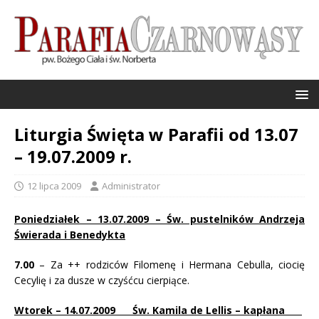
Liturgia Święta w Parafii od 13.07
– 19.07.2009 r.
12 lipca 2009
Administrator
Poniedziałek – 13.07.2009 – Św. pustelników Andrzeja
Świerada i Benedykta
7.00
– Za ++ rodziców Filomenę i Hermana Cebulla, ciocię
Cecylię i za dusze w czyśćcu cierpiące.
Wtorek – 14.07.2009 Św. Kamila de Lellis – kapłana