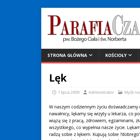
STRONA GŁÓWNA
KOŚCIOŁY
Lęk
1 lipca 2009
Administrator
Myśli na
W naszym codziennym życiu doświadczamy ró
nawałnicy, lękamy się wizyty u lekarza, co po
wiążą się z pracą, zdrowiem, egzaminami, złą 
wszystkiego, co wypełnia nasze życie. Lękam
radzą sobie z lękiem. Kupują sobie ?dobrego”