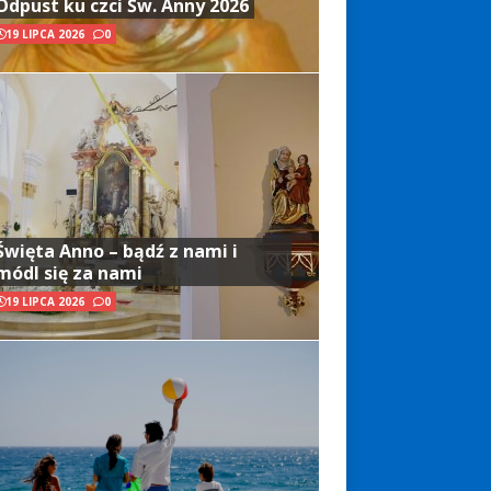
Odpust ku czci Św. Anny 2026
19 LIPCA 2026
0
Święta Anno – bądź z nami i
módl się za nami
19 LIPCA 2026
0