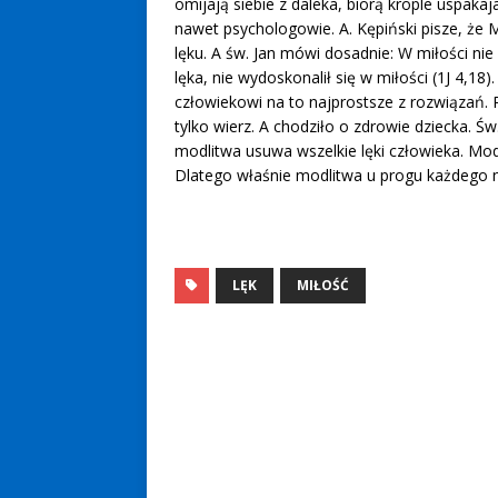
omijają siebie z daleka, biorą krople uspakaj
nawet psychologowie. A. Kępiński pisze, że M
lęku. A św. Jan mówi dosadnie: W miłości nie
lęka, nie wydoskonalił się w miłości (1J 4,18)
człowiekowi na to najprostsze z rozwiązań. 
tylko wierz. A chodziło o zdrowie dziecka. Ś
modlitwa usuwa wszelkie lęki człowieka. Mod
Dlatego właśnie modlitwa u progu każdego n
LĘK
MIŁOŚĆ