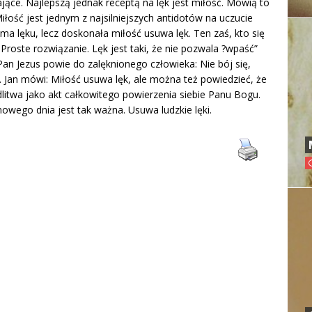
ające. Najlepszą jednak receptą na lęk jest miłość. Mówią to
iłość jest jednym z najsilniejszych antidotów na uczucie
 ma lęku, lecz doskonała miłość usuwa lęk. Ten zaś, kto się
. Proste rozwiązanie. Lęk jest taki, że nie pozwala ?wpaść”
Pan Jezus powie do zalęknionego człowieka: Nie bój się,
w. Jan mówi: Miłość usuwa lęk, ale można też powiedzieć, że
litwa jako akt całkowitego powierzenia siebie Panu Bogu.
owego dnia jest tak ważna. Usuwa ludzkie lęki.