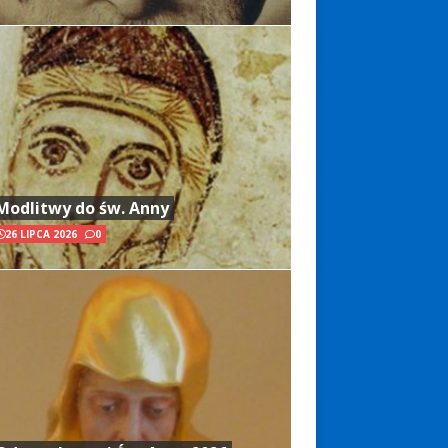
Modlitwy do św. Anny
26 LIPCA 2026
0