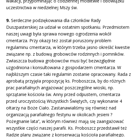
wakacji, przypominając o codziennej modlitwie i obowiązku
uczestnictwa w niedzielnej Mszy św.
9.
Serdeczne podziękowania dla członków Rady
Duszpasterskiej za udział w ostatnim spotkaniu. Przedmiotem
naszej uwagi była sprawa nowego ogrodzenia wokół
cmentarza. Przy okazji też został poruszony problem
regulaminu cmentarza, w którym trzeba jasno określić kwestie
związane np. z budową grobowców rodzinnych i pomników.
Zwłaszcza budowa grobowców musi być bezwzględnie
uzgodniona i konsultowana z gospodarzem cmentarza. W
najbliższym czasie taki regulamin zostanie opracowany. Rada z
aprobatą przyjęła propozycję ks. Proboszcza, by do różnych
prac parafialnych angażować poszczególne wioski, np.
sprzątanie kościoła św. Anny przed odpustem, cmentarza
przed uroczystością Wszystkich Świętych, czy wykonanie 4
ołtarzy na Boże Ciało. Zastanawialiśmy się również nad
organizacją parafialnego festynu w okolicach jesieni ?
Pożegnanie lata”, w którym również mają się zaangażować
wszystkie części naszej parafii. Ks. Proboszcz przedstawił też
Radzie plany związane z konserwacją kościoła parafialnego.