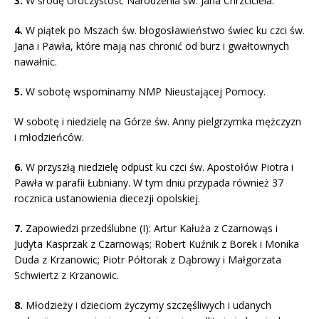
3.
W środę Uroczystość Narodzenia św. Jana Chrzciciela.
4.
W piątek po Mszach św. błogosławieństwo świec ku czci św.
Jana i Pawła, które mają nas chronić od burz i gwałtownych
nawałnic.
5.
W sobotę wspominamy NMP Nieustającej Pomocy.
W sobotę i niedzielę na Górze św. Anny pielgrzymka mężczyzn
i młodzieńców.
6.
W przyszłą niedzielę odpust ku czci św. Apostołów Piotra i
Pawła w parafii Łubniany. W tym dniu przypada również 37
rocznica ustanowienia diecezji opolskiej.
7.
Zapowiedzi przedślubne (I): Artur Kałuża z Czarnowąs i
Judyta Kasprzak z Czarnowąs; Robert Kuźnik z Borek i Monika
Duda z Krzanowic; Piotr Półtorak z Dąbrowy i Małgorzata
Schwiertz z Krzanowic.
8.
Młodzieży i dzieciom życzymy szczęśliwych i udanych