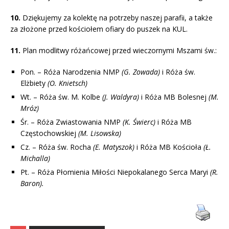
10.
Dziękujemy za kolektę na potrzeby naszej parafii, a także
za złożone przed kościołem ofiary do puszek na KUL.
11.
Plan modlitwy różańcowej przed wieczornymi Mszami św.:
Pon. – Róża Narodzenia NMP
(G. Zowada)
i Róża św.
Elżbiety
(O. Knietsch)
Wt. – Róża św. M. Kolbe
(J. Waldyra)
i Róża MB Bolesnej
(M.
Mróz)
Śr. – Róża Zwiastowania NMP
(K. Świerc)
i Róża MB
Częstochowskiej
(M. Lisowska)
Cz. – Róża św. Rocha
(E. Matyszok)
i Róża MB Kościoła
(Ł.
Michalla)
Pt. – Róża Płomienia Miłości Niepokalanego Serca Maryi
(R.
Baron).