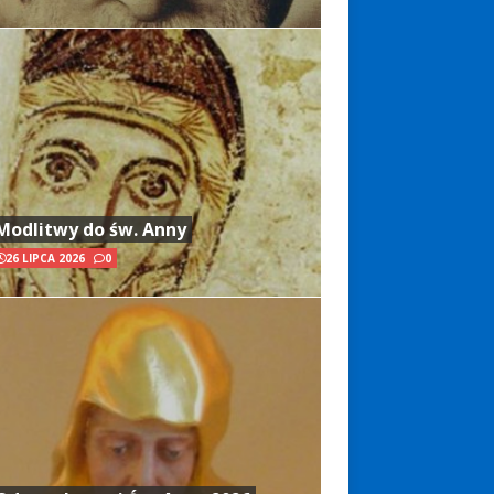
Modlitwy do św. Anny
26 LIPCA 2026
0