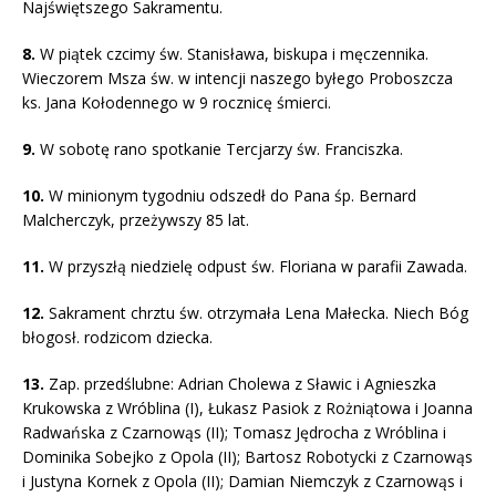
Najświętszego Sakramentu.
8.
W piątek czcimy św. Stanisława, biskupa i męczennika.
Wieczorem Msza św. w intencji naszego byłego Proboszcza
ks. Jana Kołodennego w 9 rocznicę śmierci.
9.
W sobotę rano spotkanie Tercjarzy św. Franciszka.
10.
W minionym tygodniu odszedł do Pana śp. Bernard
Malcherczyk, przeżywszy 85 lat.
11.
W przyszłą niedzielę odpust św. Floriana w parafii Zawada.
12.
Sakrament chrztu św. otrzymała Lena Małecka. Niech Bóg
błogosł. rodzicom dziecka.
13.
Zap. przedślubne: Adrian Cholewa z Sławic i Agnieszka
Krukowska z Wróblina (I), Łukasz Pasiok z Rożniątowa i Joanna
Radwańska z Czarnowąs (II); Tomasz Jędrocha z Wróblina i
Dominika Sobejko z Opola (II); Bartosz Robotycki z Czarnowąs
i Justyna Kornek z Opola (II); Damian Niemczyk z Czarnowąs i