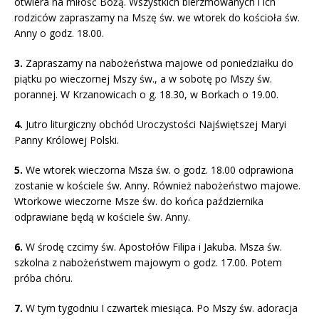
otwiera na miłość Bożą. Wszystkich bierzmowanych i ich
rodziców zapraszamy na Mszę św. we wtorek do kościoła św.
Anny o godz. 18.00.
3.
Zapraszamy na nabożeństwa majowe od poniedziałku do
piątku po wieczornej Mszy św., a w sobotę po Mszy św.
porannej. W Krzanowicach o g. 18.30, w Borkach o 19.00.
4.
Jutro liturgiczny obchód Uroczystości Najświętszej Maryi
Panny Królowej Polski.
5.
We wtorek wieczorna Msza św. o godz. 18.00 odprawiona
zostanie w kościele św. Anny. Również nabożeństwo majowe.
Wtorkowe wieczorne Msze św. do końca października
odprawiane będą w kościele św. Anny.
6.
W środę czcimy św. Apostołów Filipa i Jakuba. Msza św.
szkolna z nabożeństwem majowym o godz. 17.00. Potem
próba chóru.
7.
W tym tygodniu I czwartek miesiąca. Po Mszy św. adoracja