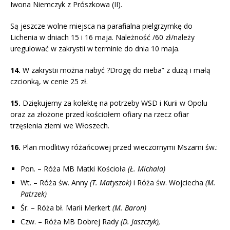
Iwona Niemczyk z Prószkowa (II).
Są jeszcze wolne miejsca na parafialna pielgrzymkę do
Lichenia w dniach 15 i 16 maja. Należność /60 zł/należy
uregulować w zakrystii w terminie do dnia 10 maja.
14.
W zakrystii można nabyć ?Drogę do nieba” z dużą i małą
czcionką, w cenie 25 zł.
15.
Dziękujemy za kolektę na potrzeby WSD i Kurii w Opolu
oraz za złożone przed kościołem ofiary na rzecz ofiar
trzęsienia ziemi we Włoszech.
16.
Plan modlitwy różańcowej przed wieczornymi Mszami św.:
Pon. – Róża MB Matki Kościoła
(Ł. Michala)
Wt. – Róża św. Anny
(T. Matyszok)
i Róża św. Wojciecha
(M.
Patrzek)
Śr. – Róża bł. Marii Merkert
(M. Baron)
Czw. – Róża MB Dobrej Rady
(D. Jaszczyk),