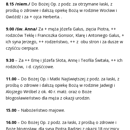
8.15 /niem./
Do Bożej Op. z podz. za otrzymane łaski, z
prośbą o zdrowie i dalszą opiekę Bożą w rodzinie Wocław i
Gwóźdź i za + ojca Herberta. .
9.00 /św. Anna/
Za + męża Józefa Galus, zięcia Piotra, ++
rodziców Teklę i Franciszka Gonsior, Klarę i Antoniego Galus, +
ich syna Jerzego, ++ rodzeństwo, ++ z obu stron i za dusze w
czyśćcu cierpiące.
9.30
– Za ++ Ernę i Józefa Słota, Annę i Teofila Świtała, ++ ich
rodziców, i d. czyśćcowe.
11.00
– Do Bożej Op. i Matki Najświętszej z podz. za łaski, z
prośbą o zdrowie i dalszą opiekę Bożą w rodzinie Jadwigi i
Alojzego Wróbel z ok. 40 r. małż. oraz o Boże
błogosławieństwo dla męża z okazji urodzin.
15.00
– Nabożeństwo majowe.
16.00
– Do Bożej Op. z podz. za łaski, z prośbą o zdrowie i
Boże błogosław. dla syna Piotra Radziej z okazji 18 rocznicy