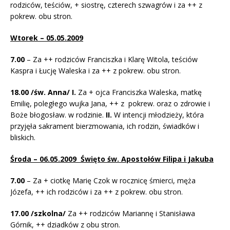
rodziców, teściów, + siostrę, czterech szwagrów i za ++ z
pokrew. obu stron.
Wtorek – 05.05.2009
7.00
– Za ++ rodziców Franciszka i Klarę Witola, teściów
Kaspra i Łucję Waleska i za ++ z pokrew. obu stron.
18.00
/św. Anna/
I.
Za + ojca Franciszka Waleska, matkę
Emilię, poległego wujka Jana, ++ z pokrew. oraz o zdrowie i
Boże błogosław. w rodzinie.
II.
W intencji młodzieży, która
przyjęła sakrament bierzmowania, ich rodzin, świadków i
bliskich.
Środa – 06.05.2009 Święto św. Apostołów Filipa i Jakuba
7.00
– Za + ciotkę Marię Czok w rocznicę śmierci, męża
Józefa, ++ ich rodziców i za ++ z pokrew. obu stron.
17.00
/szkolna/
Za ++ rodziców Mariannę i Stanisława
Górnik, ++ dziadków z obu stron.