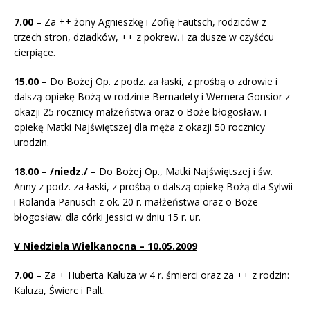
7
.00
– Za ++ żony Agnieszkę i Zofię Fautsch, rodziców z
trzech stron, dziadków, ++ z pokrew. i za dusze w czyśćcu
cierpiące.
15.00
– Do Bożej Op. z podz. za łaski, z prośbą o zdrowie i
dalszą opiekę Bożą w rodzinie Bernadety i Wernera Gonsior z
okazji 25 rocznicy małżeństwa oraz o Boże błogosław. i
opiekę Matki Najświętszej dla męża z okazji 50 rocznicy
urodzin.
18.00
–
/niedz./
– Do Bożej Op., Matki Najświętszej i św.
Anny z podz. za łaski, z prośbą o dalszą opiekę Bożą dla Sylwii
i Rolanda Panusch z ok. 20 r. małżeństwa oraz o Boże
błogosław. dla córki Jessici w dniu 15 r. ur.
V Niedziela Wielkanocna – 10.05.2009
7.00
– Za + Huberta Kaluza w 4 r. śmierci oraz za ++ z rodzin:
Kaluza, Świerc i Palt.