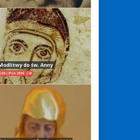
Modlitwy do św. Anny
26 LIPCA 2026
0