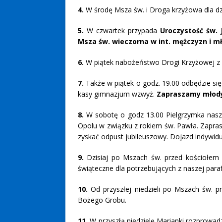
4.
W środę Msza św. i Droga krzyżowa dla dzi
5.
W czwartek przypada
Uroczystość św.
Msza św. wieczorna w int. mężczyzn i mł
6.
W piątek nabożeństwo Drogi Krzyżowej z 
7.
Także w piątek o godz. 19.00 odbędzie si
kasy gimnazjum wzwyż.
Zapraszamy młod
8.
W sobotę o godz 13.00 Pielgrzymka nasz
Opolu w związku z rokiem św. Pawła. Zapras
zyskać odpust jubileuszowy. Dojazd indywidu
9.
Dzisiaj po Mszach św. przed kościołem 
świąteczne dla potrzebujących z naszej parafi
10.
Od przyszłej niedzieli po Mszach św. 
Bożego Grobu.
11.
W przyszłą niedzielę Marianki rozprowad