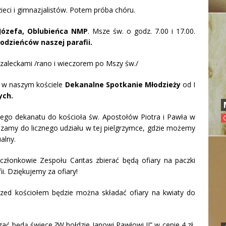
eci i gimnazjalistów. Potem próba chóru.
 Józefa, Oblubieńca NMP
. Msze św. o godz. 7.00 i 17.00.
odzieńców naszej parafii.
zaleckami /rano i wieczorem po Mszy św./
ę w naszym kościele
Dekanalne Spotkanie Młodzieży
od I
ych.
ego dekanatu do kościoła św. Apostołów Piotra i Pawła w
zamy do licznego udziału w tej pielgrzymce, gdzie możemy
alny.
członkowie Zespołu Caritas zbierać będą ofiary na paczki
i. Dziękujemy za ofiary!
przed kościołem będzie można składać ofiary na kwiaty do
zać będą świece ?W hołdzie Janowi Pawłowi II” w cenie 4 zł,