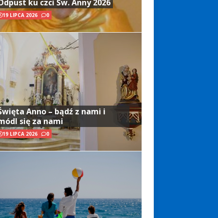
Odpust ku czci Św. Anny 2026
19 LIPCA 2026
0
Święta Anno – bądź z nami i
módl się za nami
19 LIPCA 2026
0