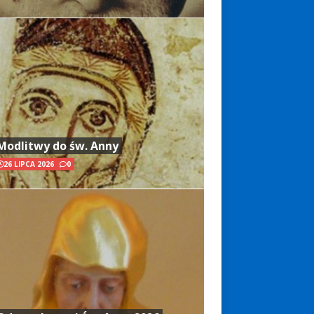
Modlitwy do św. Anny
26 LIPCA 2026
0