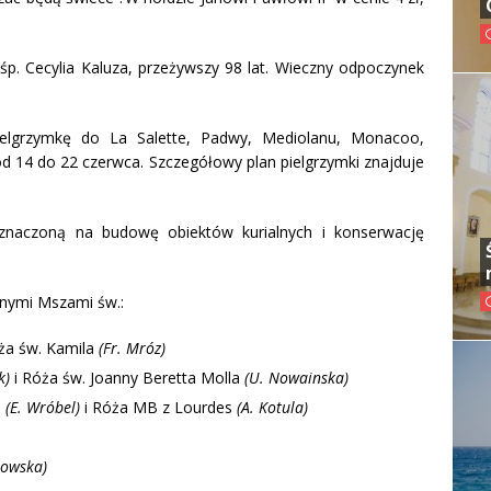
p. Cecylia Kaluza, przeżywszy 98 lat. Wieczny odpoczynek
elgrzymkę do La Salette, Padwy, Mediolanu, Monacoo,
od 14 do 22 czerwca. Szczegółowy plan pielgrzymki znajduje
zeznaczoną na budowę obiektów kurialnych i konserwację
rnymi Mszami św.:
ża św. Kamila
(Fr. Mróz)
k)
i Róża św. Joanny Beretta Molla
(U. Nowainska)
h
(E. Wróbel)
i Róża MB z Lourdes
(A. Kotula)
sowska)