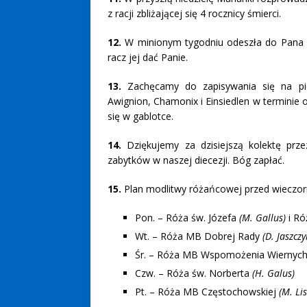
z racji zbliżającej się 4 rocznicy śmierci.
12.
W minionym tygodniu odeszła do Pana ś
racz jej dać Panie.
13.
Zachęcamy do zapisywania się na pi
Awignion, Chamonix i Einsiedlen w terminie 
się w gablotce.
14.
Dziękujemy za dzisiejszą kolektę pr
zabytków w naszej diecezji. Bóg zapłać.
15.
Plan modlitwy różańcowej przed wieczo
Pon. – Róża św. Józefa
(M. Gallus)
i Ró
Wt. – Róża MB Dobrej Rady
(D. Jaszczy
Śr. – Róża MB Wspomożenia Wiernyc
Czw. – Róża św. Norberta
(H. Galus)
Pt. – Róża MB Częstochowskiej
(M. Li