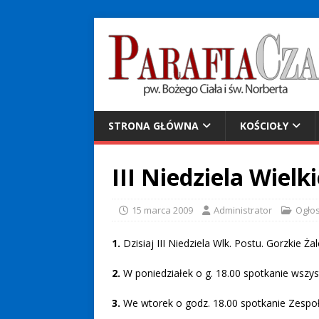
STRONA GŁÓWNA
KOŚCIOŁY
III Niedziela Wielk
15 marca 2009
Administrator
Ogło
1.
Dzisiaj III Niedziela Wlk. Postu. Gorzkie Ż
2.
W poniedziałek o g. 18.00 spotkanie wszy
3.
We wtorek o godz. 18.00 spotkanie Zespołu