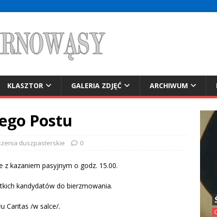
KLASZTOR
GALERIA ZDJĘĆ
ARCHIWUM
iego Postu
szenia duszpasterskie
0
ale z kazaniem pasyjnym o godz. 15.00.
stkich kandydatów do bierzmowania.
 Caritas /w salce/.