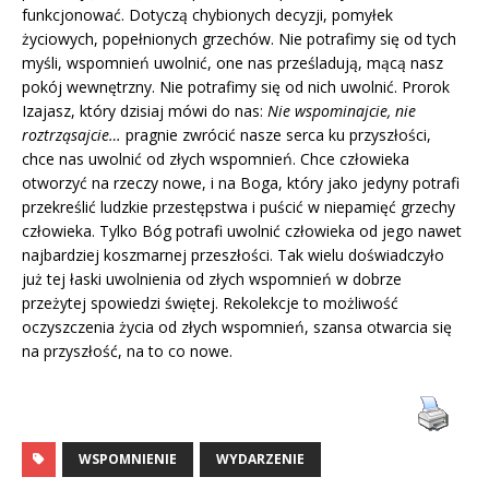
funkcjonować. Dotyczą chybionych decyzji, pomyłek
życiowych, popełnionych grzechów. Nie potrafimy się od tych
myśli, wspomnień uwolnić, one nas prześladują, mącą nasz
pokój wewnętrzny. Nie potrafimy się od nich uwolnić. Prorok
Izajasz, który dzisiaj mówi do nas:
Nie wspominajcie, nie
roztrząsajcie…
pragnie zwrócić nasze serca ku przyszłości,
chce nas uwolnić od złych wspomnień. Chce człowieka
otworzyć na rzeczy nowe, i na Boga, który jako jedyny potrafi
przekreślić ludzkie przestępstwa i puścić w niepamięć grzechy
człowieka. Tylko Bóg potrafi uwolnić człowieka od jego nawet
najbardziej koszmarnej przeszłości. Tak wielu doświadczyło
już tej łaski uwolnienia od złych wspomnień w dobrze
przeżytej spowiedzi świętej. Rekolekcje to możliwość
oczyszczenia życia od złych wspomnień, szansa otwarcia się
na przyszłość, na to co nowe.
WSPOMNIENIE
WYDARZENIE