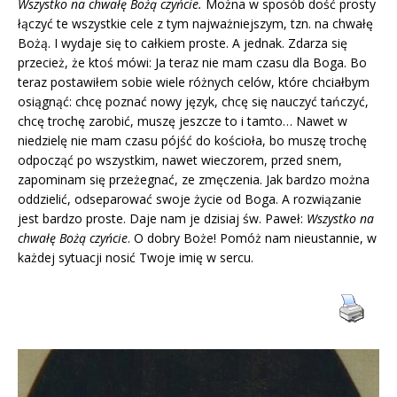
Wszystko na chwałę Bożą czyńcie.
Można w sposób dość prosty
łączyć te wszystkie cele z tym najważniejszym, tzn. na chwałę
Bożą. I wydaje się to całkiem proste. A jednak. Zdarza się
przecież, że ktoś mówi: Ja teraz nie mam czasu dla Boga. Bo
teraz postawiłem sobie wiele różnych celów, które chciałbym
osiągnąć: chcę poznać nowy język, chcę się nauczyć tańczyć,
chcę trochę zarobić, muszę jeszcze to i tamto… Nawet w
niedzielę nie mam czasu pójść do kościoła, bo muszę trochę
odpocząć po wszystkim, nawet wieczorem, przed snem,
zapominam się przeżegnać, ze zmęczenia. Jak bardzo można
oddzielić, odseparować swoje życie od Boga. A rozwiązanie
jest bardzo proste. Daje nam je dzisiaj św. Paweł:
Wszystko na
chwałę Bożą czyńcie
. O dobry Boże! Pomóż nam nieustannie, w
każdej sytuacji nosić Twoje imię w sercu.