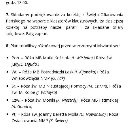
godz. 18.00.
7.
Składamy podziękowanie za kolektę z Święta Ofiarowania
Pańskiego na wsparcie klasztorów klauzurowych, za dzisiejszą
kolektę na potrzeby naszej parafii i za składane ofiary
kolędowe. Bóg zapłać.
8.
Plan modlitwy różańcowej przed wieczornymi Mszami św.:
Pon. – Róża MB Matki Kościoła
(Ł. Michala)
i Róża św.
Judy
(E. Liguda.)
Wt. – Róża MB Pośredniczki Łask
(I. Kijowska)
i Róża
Wniebowzięcia NMP
(G. Fak)
Śr. – Róża św. MB Nieustającej Pomocy
(M. Czirnia)
i Róża
św. M. Kolbe
(J. Waldyra)
Czw. – Róża św. Moniki
(K. Niestrój)
i Róża MB Fatimskiej
(A. Gondro)
Pt. – Róża św. Joanny Beretta Molla
(U. Nowanska)
i Róża
Zwiastowania NMP
(K. Świerc)