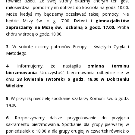
również dzieci. Że swej strony okażmy chorym ten gest
miłosierdzia i pomóżmy im dotrzeć do kościoła na godz. 10.00.
Może kiedyś my będziemy oczekiwać takiej pomocy. Nie
będzie Mszy św. o g.. 7.00.
Dzieci i gimnazjalistów
zapraszamy na Mszę św. szkolną o godz. 17.00.
Próba
chóru w środę o godz. 18.00.
3.
W sobotę czcimy patronów Europy – świętych Cyryla i
Metodego.
4.
Informujemy, że nastąpiła
zmiana terminu
bierzmowania
. Uroczystość bierzmowania odbędzie się w
dniu
28 kwietnia (wtorek) o godz. 18.00 w Dobrzeniu
Wielkim.
5.
W przyszłą niedzielę spotkanie szafarzy Komunii św. o godz.
14.00.
6.
Rozpoczynamy dalsze przygotowanie do przyjęcia
sakramentu bierzmowania. Spotkanie dla grupy pierwszej w
poniedziałek o 18.00 a dla grupy drugiej w czwartek również o