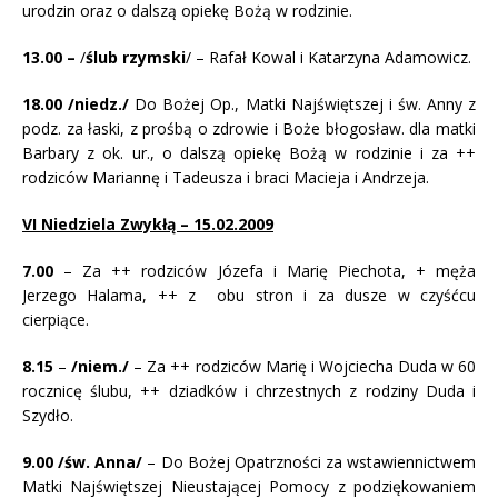
urodzin oraz o dalszą opiekę Bożą w rodzinie.
13.00 –
/
ślub rzymski
/ – Rafał Kowal i Katarzyna Adamowicz.
18.00 /niedz./
Do Bożej Op., Matki Najświętszej i św. Anny z
podz. za łaski, z prośbą o zdrowie i Boże błogosław. dla matki
Barbary z ok. ur., o dalszą opiekę Bożą w rodzinie i za ++
rodziców Mariannę i Tadeusza i braci Macieja i Andrzeja.
VI Niedziela Zwykłą – 15.02.2009
7.00
– Za ++ rodziców Józefa i Marię Piechota, + męża
Jerzego Halama, ++ z obu stron i za dusze w czyśćcu
cierpiące.
8.15
–
/niem./
– Za ++ rodziców Marię i Wojciecha Duda w 60
rocznicę ślubu, ++ dziadków i chrzestnych z rodziny Duda i
Szydło.
9.00 /św. Anna/
– Do Bożej Opatrzności za wstawiennictwem
Matki Najświętszej Nieustającej Pomocy z podziękowaniem