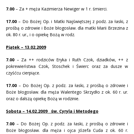
7.00
– Za + męża Kazimierza Newiger w 1 r. śmierci.
17.00
– Do Bożej Op. i Matki Najświętszej z podz. za łaski, z
prośbą o zdrowie i Boże błogosław. dla matki Marii Brzezina z
ok. 80 r. ur., i o opiekę Bożą w rodz.
Piątek – 13.02.2009
7.00
– Za ++ rodziców Eryka i Ruth Czok, dziadków, ++ z
pokrewieństwa Czok, Stoschek i Świerc oraz za dusze w
czyśćcu cierpiące.
17.00
– Do Bożej Op. z podz. za łaski, z prośbą o zdrowie i
Boże błogosław. dla męża Walentego Skrzydło z ok. 60 r. ur.
oraz o dalszą opiekę Bożą w rodzinie.
Sobota – 14.02.2009 św. Cyryla i Metodego
7
.00
– Do Bożej Op. z podz. za łaski, z prośbą o zdrowie i
Boże błogosław. dla męża i ojca Józefa Cuda z ok. 60 r.