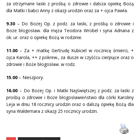
za otrzymane łaski z prośbą o zdrowie i dalsza opiekę Bożą
dla Matki i babci Anny z okazji urodzin oraz za + ojca Pawła.
9.30
– Do Bożej Op. z podz. za łaski, z prośbą o zdrowie i
Boże błogosław. dla męża Teodora Wrobel i syna Adriana z
ok. ur. oraz o opiekę Bożą w rodzinie.
11.00
– Za + matkę Gertrudę Kubiciel w rocznicę śmierci, +
ojca Karola, ++ z pokrew., za dusze w czyśćcu cierpiące oraz o
zdrowie i Boże błogosław. w rodz.
15.00
– Nieszpory.
16.00
– Do Bożej Op. i Matki Najświętszej z podz. za łaski z
prośbą o zdrowie i Boże błogosławieństwo dla córki Karoliny
Leja w dniu 18 rocznicy urodzin oraz o dalszą opiekę Bożą dla
syna Waldemara z okazji 25 rocznicy urodzin.