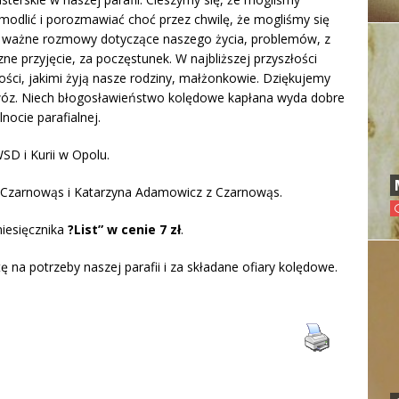
odlić i porozmawiać choć przez chwilę, że mogliśmy się
o ważne rozmowy dotyczące naszego życia, problemów, z
e przyjęcie, za poczęstunek. W najbliższej przyszłości
ści, jakimi żyją nasze rodziny, małżonkowie. Dziękujemy
wóz. Niech błogosławieństwo kolędowe kapłana wyda dobre
nocie parafialnej.
SD i Kurii w Opolu.
 z Czarnowąs i Katarzyna Adamowicz z Czarnowąs.
iesięcznika
?List” w cenie 7 zł
.
 na potrzeby naszej parafii i za składane ofiary kolędowe.