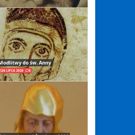
Modlitwy do św. Anny
26 LIPCA 2026
0