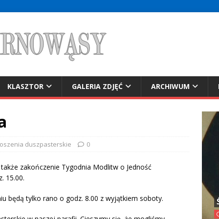
KLASZTOR
GALERIA ZDJĘĆ
ARCHIWUM
a
oszenia duszpasterskie
0
 a także zakończenie Tygodnia Modlitw o Jedność
. 15.00.
 będą tylko rano o godz. 8.00 z wyjątkiem soboty.
terskie w naszej parafii. Cieszymy się, że mogliśmy