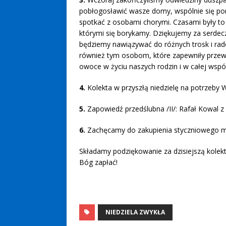
pobłogosławić wasze domy, wspólnie się pom
spotkać z osobami chorymi. Czasami były t
którymi się borykamy. Dziękujemy za serdeczn
będziemy nawiązywać do różnych trosk i rado
również tym osobom, które zapewniły prze
owoce w życiu naszych rodzin i w całej wspól
4.
Kolekta w przyszłą niedzielę na potrzeby W
5.
Zapowiedź przedślubna /II/: Rafał Kowal
6.
Zachęcamy do zakupienia styczniowego m
Składamy podziękowanie za dzisiejszą kolektę
Bóg zapłać!
NIEDZIELA ZWYKŁA