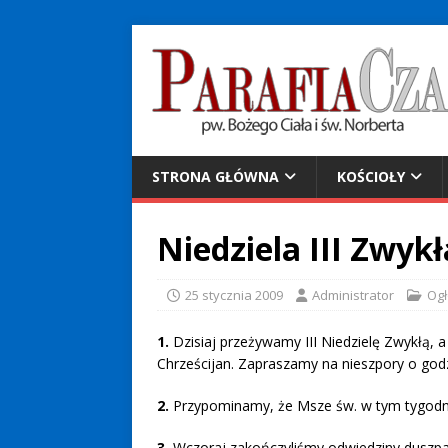
STRONA GŁÓWNA
KOŚCIOŁY
Niedziela III Zwykł
25 stycznia 2009
Administrator
Ogł
1.
Dzisiaj przeżywamy III Niedzielę Zwykłą,
Chrześcijan. Zapraszamy na nieszpory o godz
2.
Przypominamy, że Msze św. w tym tygodniu
3.
Wczoraj zakończyliśmy odwiedziny duszpas