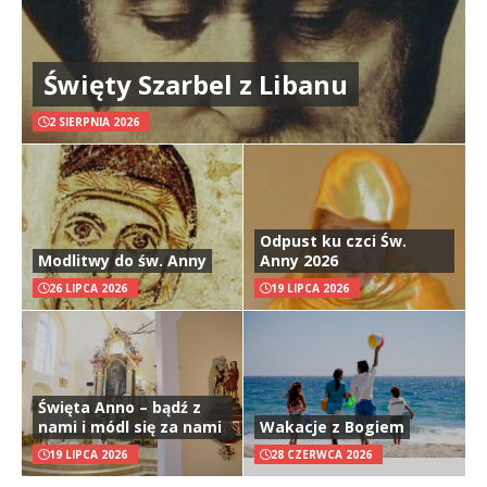
Święty Szarbel z Libanu
2 SIERPNIA 2026
Odpust ku czci Św.
Modlitwy do św. Anny
Anny 2026
26 LIPCA 2026
19 LIPCA 2026
Święta Anno – bądź z
nami i módl się za nami
Wakacje z Bogiem
19 LIPCA 2026
28 CZERWCA 2026