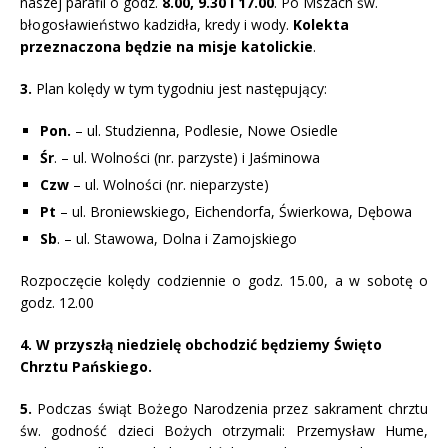
naszej parafii o godz.
8.00, 9.30 i 17.00
. Po Mszach św.
błogosławieństwo kadzidła, kredy i wody.
Kolekta
przeznaczona będzie na misje katolickie
.
3.
Plan kolędy w tym tygodniu jest następujący:
Pon.
– ul. Studzienna, Podlesie, Nowe Osiedle
Śr
. – ul. Wolności (nr. parzyste) i Jaśminowa
Czw
– ul. Wolności (nr. nieparzyste)
Pt
– ul. Broniewskiego, Eichendorfa, Świerkowa, Dębowa
Sb
. – ul. Stawowa, Dolna i Zamojskiego
Rozpoczęcie kolędy codziennie o godz. 15.00, a w sobotę o
godz. 12.00
4. W przyszłą niedzielę obchodzić będziemy Święto
Chrztu Pańskiego.
5.
Podczas świąt Bożego Narodzenia przez sakrament chrztu
św. godność dzieci Bożych otrzymali: Przemysław Hume,