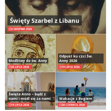
Święty Szarbel z Libanu
2 SIERPNIA 2026
Odpust ku czci Św.
Modlitwy do św. Anny
Anny 2026
26 LIPCA 2026
19 LIPCA 2026
Święta Anno – bądź z
nami i módl się za nami
Wakacje z Bogiem
19 LIPCA 2026
28 CZERWCA 2026