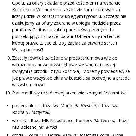
Opolu, za ofiary składane przed kościołem na wsparcie
Kościoła na Wschodzie a także dzieciom i dorosłym za
liczny udział w Roratach w ubiegłym tygodniu. Szczególnie
dziękujemy za ofiary zbierane w ubiegłą niedzielę przez
parafialny Caritas na zakup paczek świątecznych dla
potrzebujących z naszej parafii. Uzbieraliśmy na ten cel
kwotę prawie 2. 800 zł. Bóg zapłać za otwarte serca i
Waszą hojność!
Zostały również założone w prezbiterium dwa wielkie
witraże oraz nowe drzwi dębowe we wnętrzu naszej
świątyni (z przodu i z tyłu kościoła). Możemy powiedzieć, że
już prawie wszystkie okna w kościele są podwójne a przede
wszystkim nowe.
Plan modlitwy różańcowej przed wieczornymi Mszami św.:
poniedziałek – Róża św. Moniki
(K. Niestrój)
i Róża św.
Rocha
(E. Matyszok)
wtorek – Róża MB Nieustającej Pomocy
(M. Czirnia)
i Róża
MB Bolesnej
(M. Mróz)
środa – Róża MB Dobrej Rady
(D. Jaszczyk)
i Róża Ducha