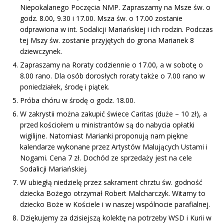
Niepokalanego Poczęcia NMP. Zapraszamy na Msze św. o
godz. 8.00, 9.30 i 17.00. Msza św. o 17.00 zostanie
odprawiona w int. Sodalicji Mariańskiej i ich rodzin. Podczas
tej Mszy św. zostanie przyjętych do grona Marianek 8
dziewczynek.
Zapraszamy na Roraty codziennie o 17.00, a w sobotę o
8.00 rano. Dla osób dorosłych roraty także o 7.00 rano w
poniedziałek, środę i piątek.
Próba chóru w środę o godz. 18.00.
W zakrystii można zakupić świece Caritas (duże – 10 zł), a
przed kościołem u ministrantów są do nabycia opłatki
wigilijne. Natomiast Marianki proponują nam piękne
kalendarze wykonane przez Artystów Malujących Ustami i
Nogami. Cena 7 zł. Dochód ze sprzedaży jest na cele
Sodalicji Mariańskiej.
W ubiegłą niedzielę przez sakrament chrztu św. godność
dziecka Bożego otrzymał Robert Malcharczyk. Witamy to
dziecko Boże w Kościele i w naszej wspólnocie parafialnej.
Dziękujemy za dzisiejszą kolektę na potrzeby WSD i Kurii w