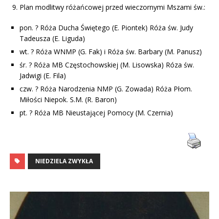
Plan modlitwy różańcowej przed wieczornymi Mszami św.:
pon. ? Róża Ducha Świętego (E. Piontek) Róża św. Judy
Tadeusza (E. Liguda)
wt. ? Róża WNMP (G. Fak) i Róża św. Barbary (M. Panusz)
śr. ? Róża MB Częstochowskiej (M. Lisowska) Róza św.
Jadwigi (E. Fila)
czw. ? Róża Narodzenia NMP (G. Zowada) Róża Płom.
Miłości Niepok. S.M. (R. Baron)
pt. ? Róża MB Nieustającej Pomocy (M. Czernia)
NIEDZIELA ZWYKŁA