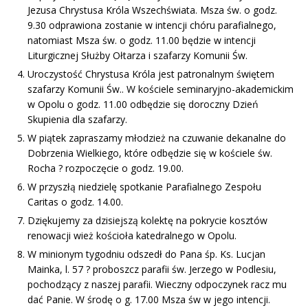
Jezusa Chrystusa Króla Wszechświata. Msza św. o godz.
9.30 odprawiona zostanie w intencji chóru parafialnego,
natomiast Msza św. o godz. 11.00 będzie w intencji
Liturgicznej Służby Ołtarza i szafarzy Komunii Św.
Uroczystość Chrystusa Króla jest patronalnym świętem
szafarzy Komunii Św.. W kościele seminaryjno-akademickim
w Opolu o godz. 11.00 odbędzie się doroczny Dzień
Skupienia dla szafarzy.
W piątek zapraszamy młodzież na czuwanie dekanalne do
Dobrzenia Wielkiego, które odbędzie się w kościele św.
Rocha ? rozpoczęcie o godz. 19.00.
W przyszłą niedzielę spotkanie Parafialnego Zespołu
Caritas o godz. 14.00.
Dziękujemy za dzisiejszą kolektę na pokrycie kosztów
renowacji wież kościoła katedralnego w Opolu.
W minionym tygodniu odszedł do Pana śp. Ks. Lucjan
Mainka, l. 57 ? proboszcz parafii św. Jerzego w Podlesiu,
pochodzący z naszej parafii. Wieczny odpoczynek racz mu
dać Panie. W środę o g. 17.00 Msza św w jego intencji.