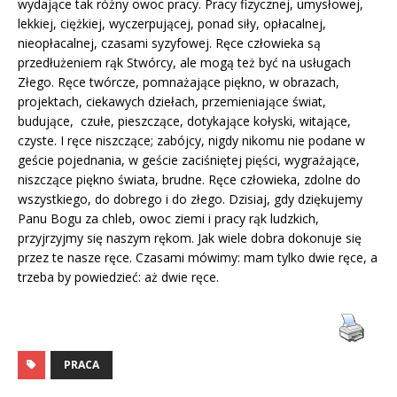
wydające tak różny owoc pracy. Pracy fizycznej, umysłowej,
lekkiej, ciężkiej, wyczerpującej, ponad siły, opłacalnej,
nieopłacalnej, czasami syzyfowej. Ręce człowieka są
przedłużeniem rąk Stwórcy, ale mogą też być na usługach
Złego. Ręce twórcze, pomnażające piękno, w obrazach,
projektach, ciekawych dziełach, przemieniające świat,
budujące, czułe, pieszczące, dotykające kołyski, witające,
czyste. I ręce niszczące; zabójcy, nigdy nikomu nie podane w
geście pojednania, w geście zaciśniętej pięści, wygrażające,
niszczące piękno świata, brudne. Ręce człowieka, zdolne do
wszystkiego, do dobrego i do złego. Dzisiaj, gdy dziękujemy
Panu Bogu za chleb, owoc ziemi i pracy rąk ludzkich,
przyjrzyjmy się naszym rękom. Jak wiele dobra dokonuje się
przez te nasze ręce. Czasami mówimy: mam tylko dwie ręce, a
trzeba by powiedzieć: aż dwie ręce.
PRACA