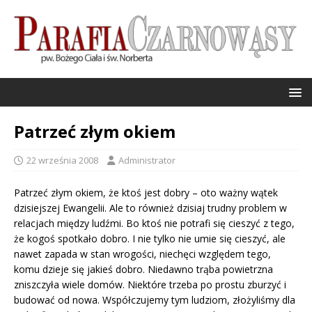
Patrzeć złym okiem
22 września 2008
Administrator
Patrzeć złym okiem, że ktoś jest dobry – oto ważny wątek
dzisiejszej Ewangelii. Ale to również dzisiaj trudny problem w
relacjach między ludźmi. Bo ktoś nie potrafi się cieszyć z tego,
że kogoś spotkało dobro. I nie tylko nie umie się cieszyć, ale
nawet zapada w stan wrogości, niechęci względem tego,
komu dzieje się jakieś dobro. Niedawno trąba powietrzna
zniszczyła wiele domów. Niektóre trzeba po prostu zburzyć i
budować od nowa. Współczujemy tym ludziom, złożyliśmy dla