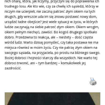
nich ofiarę, która, jak liczymy, przyczyni się do poprawienia ich
trudnego losu. Ale kto wie, czy za chwilę ich sąsiedzi, którzy w
niczym nie ucierpieli, nie zaczną patrzeć złym okiem na tych
drugich, gdy wreszcie uda im się znowu postawić nowy dom,
urządzić ładne obejście? Jest wiele sytuacji w życiu, w których
ludzie zaczynają na siebie patrzeć złym okiem. Okiem wrogim,
okiem pełnym niechęci, zawiści. Bo kogoś drugiego spotkało
dobro. Przedziwna to reakcja, ale – niestety – dość częsta
wśród ludzi. Warto dzisiaj pomyśleć, czy taka postawa nie ma
miejsca również w moim życiu. Czy nie patrzę złym okiem na
swojego sąsiada, na przyjaciela, po prostu na bliźniego swego.
Bożej dobroci i hojności starczy dla wszystkich. Nie warto tej
dobroci trwonić, ani – tym bardziej – komukolwiek jej
zazdrościć.