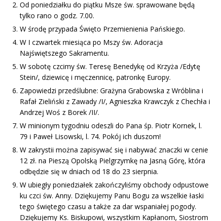
Od poniedziałku do piątku Msze św. sprawowane będą
tylko rano o godz. 7.00.
W środę przypada Święto Przemienienia Pańskiego.
W I czwartek miesiąca po Mszy św. Adoracja
Najświętszego Sakramentu.
W sobotę czcimy św. Teresę Benedykę od Krzyża /Edytę
Stein/, dziewicę i męczennicę, patronkę Europy.
Zapowiedzi przedślubne: Grażyna Grabowska z Wróblina i
Rafał Zieliński z Zawady /I/, Agnieszka Krawczyk z Chechła i
Andrzej Woś z Borek /II/.
W minionym tygodniu odeszli do Pana śp. Piotr Kornek, l.
79 i Paweł Lisowski, l. 74. Pokój ich duszom!
W zakrystii można zapisywać się i nabywać znaczki w cenie
12 zł. na Pieszą Opolską Pielgrzymkę na Jasną Górę, która
odbędzie się w dniach od 18 do 23 sierpnia.
W ubiegły poniedziałek zakończyliśmy obchody odpustowe
ku czci św. Anny. Dziękujemy Panu Bogu za wszelkie łaski
tego świętego czasu a także za dar wspaniałej pogody.
Dziękujemy Ks. Biskupowi, wszystkim Kapłanom, Siostrom