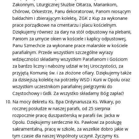
Zakonnym, Liturgicznej Służbie Ołtarza, Mariankom,
Chórowi, Orkiestrze, Panu dekoratorowi, Panom niosącym
baldachim i zbierającym kolektę, ZGK z Kup za wykonane
prace porządkowe na cmentarzu i placu kościelnym.
Dziękujemy również za dary na stół odpustowy na plebanii,
Paniom za umycie okien w kościele i kaplicy odpustowej,
Panu Szmechcie za wykonane prace malarskie w kościele
parafialnym. Przede wszystkim szczególne wyrazy
wdzięczności składamy wszystkim Parafianom i Gościom
za bardzo liczny i nabożny udział w tej Uroczystości, za
przyjętą Komunię św. i za złożone ofiary. Dziękujemy także
za dzisiejszą kolektę na potrzeby WSD i Kurii w Opolu oraz
wszystkim uczestnikom parafialnej pielgrzymki do
Częstochowy i Gidli. Za wszystko składamy Bóg zapłać!
Na mocy dekretu Ks. Bpa Ordynariusza Ks. Wikary, po
rocznej posłudze w naszej parafii, od 25 sierpnia
rozpocznie pracę duszpasterską w parafii św. Jacka w
Opolu. Dziękujemy serdecznie Ks. Pawłowi za posługę
sakramentalną, pracę w szkole, za wszelkie dobro jakie w
tym czasie dla naszej Wspólnoty uczynił. Życzymy Ks.