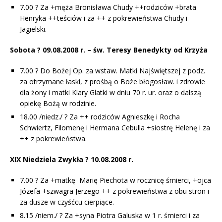
7.00 ? Za +męża Bronisława Chudy ++rodziców +brata
Henryka ++teściów i za ++ z pokrewieństwa Chudy i
Jagielski.
Sobota ? 09.08.2008 r. – św. Teresy Benedykty od Krzyża
7.00 ? Do Bożej Op. za wstaw. Matki Najświętszej z podz.
za otrzymane łaski, z prośbą o Boże błogosław. i zdrowie
dla żony i matki Klary Glatki w dniu 70 r. ur. oraz o dalszą
opiekę Bożą w rodzinie.
18.00 /niedz./ ? Za ++ rodziców Agnieszkę i Rocha
Schwiertz, Filomenę i Hermana Cebulla +siostrę Helenę i za
++ z pokrewieństwa.
XIX Niedziela Zwykła ? 10.08.2008 r.
7.00 ? Za +matkę Marię Piechota w rocznicę śmierci, +ojca
Józefa +szwagra Jerzego ++ z pokrewieństwa z obu stron i
za dusze w czyśćcu cierpiące.
8.15 /niem./ ? Za +syna Piotra Galuska w 1 r. śmierci i za