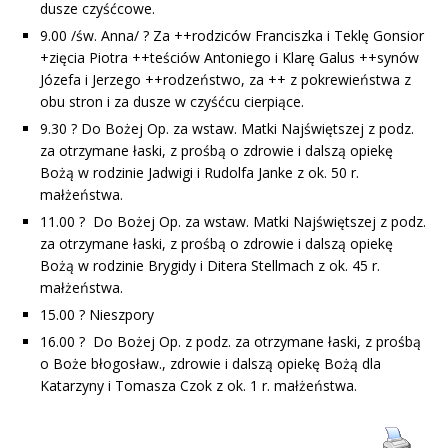
dusze czyśćcowe.
9.00 /św. Anna/ ? Za ++rodziców Franciszka i Teklę Gonsior
+zięcia Piotra ++teściów Antoniego i Klarę Galus ++synów
Józefa i Jerzego ++rodzeństwo, za ++ z pokrewieństwa z
obu stron i za dusze w czyśćcu cierpiące.
9.30 ? Do Bożej Op. za wstaw. Matki Najświętszej z podz.
za otrzymane łaski, z prośbą o zdrowie i dalszą opiekę
Bożą w rodzinie Jadwigi i Rudolfa Janke z ok. 50 r.
małżeństwa.
11.00 ? Do Bożej Op. za wstaw. Matki Najświętszej z podz.
za otrzymane łaski, z prośbą o zdrowie i dalszą opiekę
Bożą w rodzinie Brygidy i Ditera Stellmach z ok. 45 r.
małżeństwa.
15.00 ? Nieszpory
16.00 ? Do Bożej Op. z podz. za otrzymane łaski, z prośbą
o Boże błogosław., zdrowie i dalszą opiekę Bożą dla
Katarzyny i Tomasza Czok z ok. 1 r. małżeństwa.