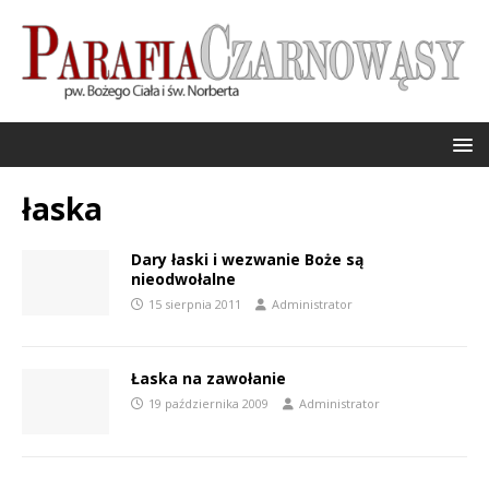
łaska
Dary łaski i wezwanie Boże są
nieodwołalne
15 sierpnia 2011
Administrator
Łaska na zawołanie
19 października 2009
Administrator