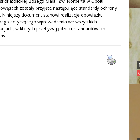
kokatolickiej Bożego Ciała i św. Norberta w Opolu-
owąsach zostały przyjęte następujące standardy ochrony
i. Niniejszy dokument stanowi realizację obowiązku
nego dotyczącego wprowadzenia we wszystkich
tucjach, w których przebywają dzieci, standardów ich
ony
[…]