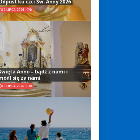
Odpust ku czci Św. Anny 2026
19 LIPCA 2026
0
Święta Anno – bądź z nami i
módl się za nami
19 LIPCA 2026
0