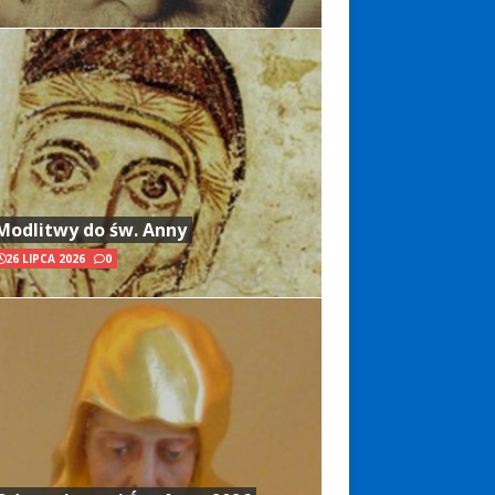
Modlitwy do św. Anny
26 LIPCA 2026
0