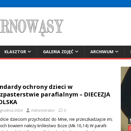
KLASZTOR
GALERIA ZDJĘĆ
ARCHIWUM
ndardy ochrony dzieci w
zpasterstwie parafialnym – DIECEZJA
OLSKA
 grudnia 2024
Administrator
0
lcie dzieciom przychodzić do Mnie, nie przeszkadzajcie im;
kich bowiem należy królestwo Boże (Mk 10,14) W parafii