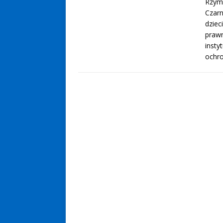
Rzyms
Czarn
dziec
praw
insty
ochr