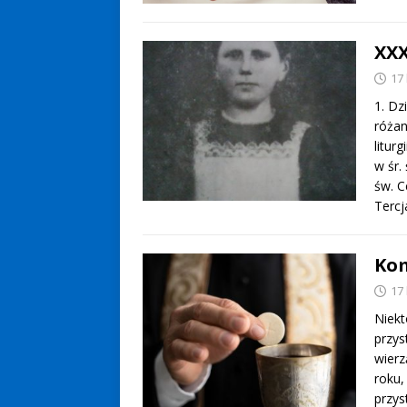
XXX
17
1. Dz
różan
litur
w śr.
św. C
Tercj
Kom
17
Niekt
przys
wierz
roku,
przys