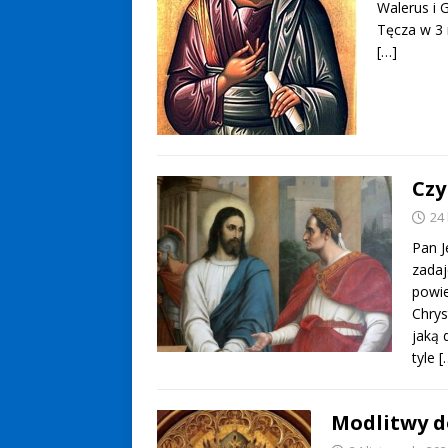
Walerus i 
Tęcza w 3
[…]
Czy
24
Pan J
zadaj
powie
Chrys
jaką 
tyle
[
Modlitwy d