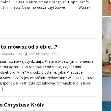
Gawlica. 17.00 Do Miłosierdzia Bożego za + ojca Józefa
 r. śm., matkę Annę i za dusze czyśćcowe. Wtorek
 to mówisz od siebie…?
 listopada 2024
Administrator
0
ezus rozmawiający dzisiaj z Piłatem w pewnym momencie
e mu pytanie: Czy to mówisz od siebie, czy też inni
dzieli ci o Mnie? A chodzi o pytanie, jakie Piłat zadał
tusowi: Czy Ty jesteś Królem żydowskim? Wiedza o Jezusie,
dysponował Piłat, była szczątkowa. On wiedział o Jezusie
…]
o Chrystusa Króla