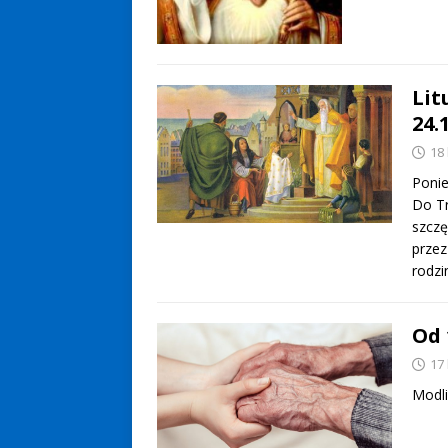
Lit
24.
18
Ponie
Do Tr
szczę
przez
rodz
Od 
17
Modli