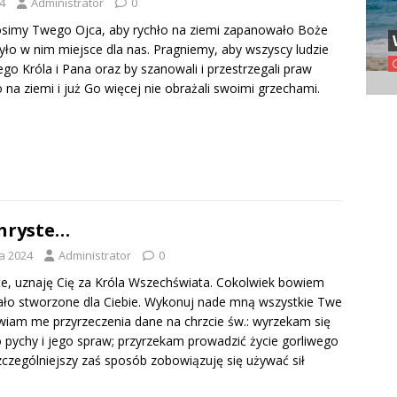
4
Administrator
0
rosimy Twego Ojca, aby rychło na ziemi zapanowało Boże
było w nim miejsce dla nas. Pragniemy, aby wszyscy ludzie
go Króla i Pana oraz by szanowali i przestrzegali praw
na ziemi i już Go więcej nie obrażali swoimi grzechami.
Chryste…
a 2024
Administrator
0
te, uznaję Cię za Króla Wszechświata. Cokolwiek bowiem
stało stworzone dla Ciebie. Wykonuj nade mną wszystkie Twe
iam me przyrzeczenia dane na chrzcie św.: wyrzekam się
o pychy i jego spraw; przyrzekam prowadzić życie gorliwego
zczególniejszy zaś sposób zobowiązuję się używać sił