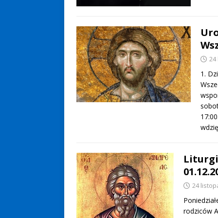
Uro
Ws
24
1. Dz
Wszec
wspom
sobot
17:00
wdzię
Liturgi
01.12.2
24 listo
Poniedział
rodziców A