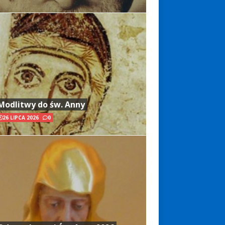
Modlitwy do św. Anny
26 LIPCA 2026
0