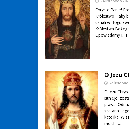
24 listopada 202
Chryste Panie! P
Królestwo, i aby 
uznali w Bogu swe
Królestwa Bożego 
Opowiadamy
[…]
O Jezu 
24 listopad
O Jezu Chrys
istnieje, zo
prawa. Odnaw
szatana, jeg
katolika. W s
moich
[…]