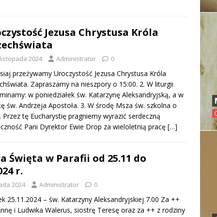
czystość Jezusa Chrystusa Króla
zechświata
 listopada 2024
Administrator
0
isiaj przeżywamy Uroczystość Jezusa Chrystusa Króla
hświata. Zapraszamy na nieszpory o 15:00. 2. W liturgii
inamy: w poniedziałek św. Katarzynę Aleksandryjską, a w
ę św. Andrzeja Apostoła. 3. W środę Msza św. szkolna o
. Przez tę Eucharystię pragniemy wyrazić serdeczną
czność Pani Dyrektor Ewie Drop za wieloletnią pracę
[…]
a Święta w Parafii od 25.11 do
024 r.
pada 2024
Administrator
0
ek 25.11.2024 – św. Katarzyny Aleksandryjskiej 7.00 Za ++
nnę i Ludwika Walerus, siostrę Teresę oraz za ++ z rodziny