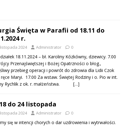
urgia Święta w Parafii od 18.11 do
11.2024 r.
 listopada 2024
Administrator
0
działek 18.11.2024 – bł. Karoliny Kózkówny, dziewicy. 7.00
ójcy Przenajświętszej i Bożej Opatrzności o błog.,
śliwy przebieg operacji i powrót do zdrowia dla Lidii Czok
 ręce Maryi. 17.00 Za wstaw. Świętej Rodziny i o. Pio w int.
iny Rychlik z ok. r. małżeństwa.
[…]
18 do 24 listopada
 listopada 2024
Administrator
0
my się w intencji chorych o dar uzdrowienia i wytrwałości.