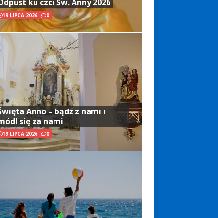
Odpust ku czci Św. Anny 2026
19 LIPCA 2026
0
Święta Anno – bądź z nami i
módl się za nami
19 LIPCA 2026
0