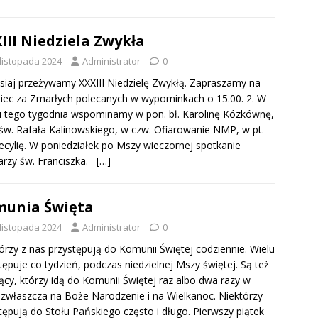
III Niedziela Zwykła
 listopada 2024
Administrator
0
isiaj przeżywamy XXXIII Niedzielę Zwykłą. Zapraszamy na
iec za Zmarłych polecanych w wypominkach o 15.00. 2. W
gii tego tygodnia wspominamy w pon. bł. Karolinę Kózkównę,
 św. Rafała Kalinowskiego, w czw. Ofiarowanie NMP, w pt.
ecylię. W poniedziałek po Mszy wieczornej spotkanie
arzy św. Franciszka.
[…]
unia Święta
 listopada 2024
Administrator
0
órzy z nas przystępują do Komunii Świętej codziennie. Wielu
tępuje co tydzień, podczas niedzielnej Mszy świętej. Są też
ący, którzy idą do Komunii Świętej raz albo dwa razy w
 zwłaszcza na Boże Narodzenie i na Wielkanoc. Niektórzy
tępują do Stołu Pańskiego często i długo. Pierwszy piątek