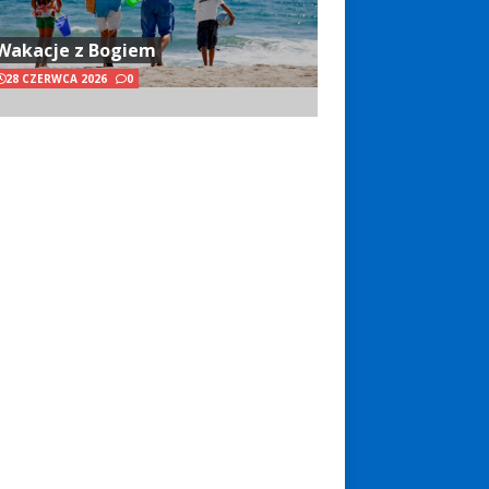
Wakacje z Bogiem
28 CZERWCA 2026
0