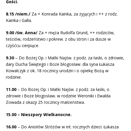
Gości.
8.15 /niem./
Za + Konrada Kainka, za żyjących i ++ z rodz.
Kainka i Galla.
9.00 /św. Anna/
Za + męża Rudolfa Grund, ++ rodziców,
teściów, rodzeństwo i pokrew. z obu stron i za dusze w
czyśćcu cierpiące.
9.30
– Do Bożej Op. i Matki Najśw. z podz. za łaski, o zdrowie,
dary Ducha Świętego i Boże błogosław. dla syna Łukasza
Kowalczyk z ok. 18 rocznicy urodzin i o opiekę Bożą w
rodzinie.
11.00
– Do Bożej Op. i Matki Najśw. z podz. za łaski, o
zdrowie i Boże błogosław. w rodzinie Weroniki i Ewalda
Zowada z okazji 25 rocznicy małżeństwa.
15.00 – Nieszpory Wielkanocne.
16.00
– Do Aniołów Stróżów w int. rocznych dzieci: Łukasza