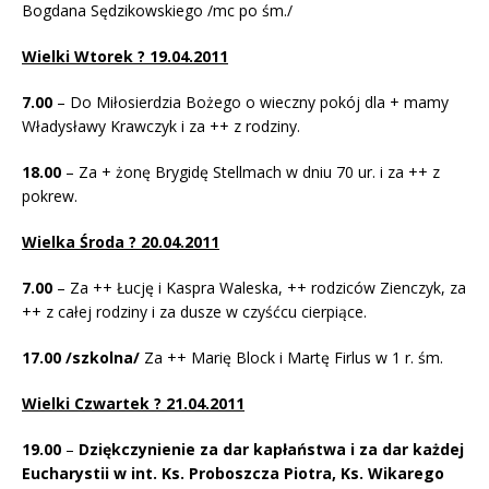
Bogdana Sędzikowskiego /mc po śm./
Wielki Wtorek ? 19.04.2011
7.00
– Do Miłosierdzia Bożego o wieczny pokój dla + mamy
Władysławy Krawczyk i za ++ z rodziny.
18.00
– Za + żonę Brygidę Stellmach w dniu 70 ur. i za ++ z
pokrew.
Wielka Środa ? 20.04.2011
7.00
– Za ++ Łucję i Kaspra Waleska, ++ rodziców Zienczyk, za
++ z całej rodziny i za dusze w czyśćcu cierpiące.
17.00 /szkolna/
Za ++ Marię Block i Martę Firlus w 1 r. śm.
Wielki Czwartek ? 21.04.2011
19.00
–
Dziękczynienie za dar kapłaństwa i za dar każdej
Eucharystii w int. Ks. Proboszcza Piotra, Ks. Wikarego