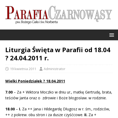
Liturgia Święta w Parafii od 18.04
? 24.04.2011 r.
19 kwietnia 2011
Administrator
Wielki Poniedziałek ? 18.04.2011
7.00
– Za + Wiktora Moczko w dniu ur., matkę Gertrudę, brata,
teściów Janta oraz o zdrowie i Boże błogosław. w rodzinie.
18.00
–
I.
Za ++ Jana i Hildegardę Długosz w r. śm., rodziców,
++ z pokrew. obu stron i za dusze czyśćcowe.
II.
Za +