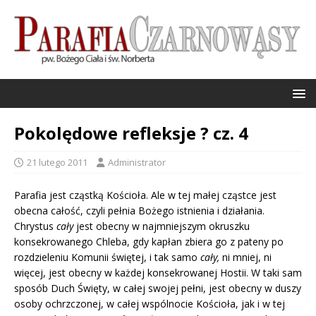
Pokolędowe refleksje ? cz. 4
21 lutego 2011
Administrator
Pa­rafia jest cząstką Kościoła. Ale w tej małej cząstce jest
obecna całość, czyli pełnia Bożego istnienia i działania.
Chrystus
cały
jest obecny w najmniej­szym okruszku
konsekrowanego Chle­ba, gdy kapłan zbiera go z pateny po
rozdzieleniu Komunii świętej, i tak sa­mo
cały,
ni mniej, ni
więcej, jest obecny w każdej konsekrowanej Hostii. W taki sam
sposób Duch Święty, w całej swo­jej pełni, jest obecny w duszy
osoby ochrzczonej, w całej wspólnocie Ko­ścioła, jak i w tej