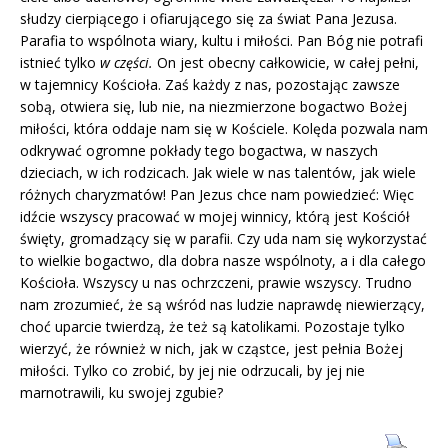
słudzy cierpiącego i ofiarującego się za świat Pana Jezusa.
Parafia to wspólnota wia­ry, kultu i miłości. Pan Bóg nie potrafi
istnieć tylko
w części.
On jest obecny całkowicie, w całej pełni,
w tajemnicy Kościoła. Zaś każdy z nas, pozostając zawsze
sobą, otwiera się, lub nie, na niezmierzone bogactwo Bożej
miłości, która oddaje nam się w Kościele. Ko­lęda pozwala nam
odkrywać ogromne pokłady tego bogactwa, w naszych
dzieciach, w ich rodzicach. Jak wiele w nas talentów, jak wiele
różnych chary­zmatów! Pan Jezus chce nam powie­dzieć: Więc
idźcie wszyscy pracować w mojej winnicy, którą jest Kościół
świę­ty, gromadzący się w parafii. Czy uda nam się wykorzystać
to wielkie bogac­two, dla dobra nasze wspólnoty, a i dla całego
Kościoła. Wszyscy u nas ochrzczeni, prawie wszyscy. Trudno
nam zrozumieć, że są wśród nas ludzie naprawdę niewierzący,
choć uparcie twierdzą, że też są katolikami. Pozo­staje tylko
wierzyć, że również w nich, jak w cząstce, jest pełnia Bożej
miło­ści. Tylko co zrobić, by jej nie odrzu­cali, by jej nie
marnotrawili, ku swojej zgubie?