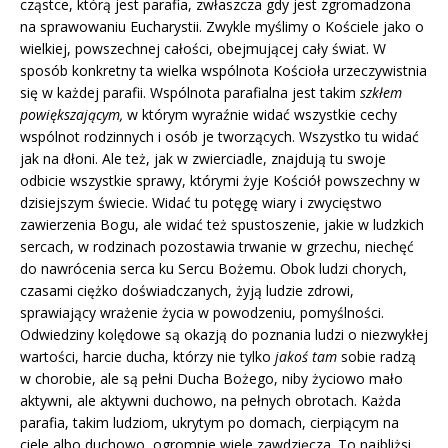
cząstce, którą jest pa­rafia, zwłaszcza gdy jest zgromadzona
na sprawowaniu Eucharystii. Zwykle myślimy o Kościele jako o
wielkiej, po­wszechnej całości, obejmującej cały świat. W
sposób konkretny ta wielka wspólnota Kościoła urzeczywistnia
się w każdej parafii. Wspólnota parafialna jest takim
szkłem
powiększającym,
w któ­rym wyraźnie widać wszystkie cechy
wspólnot rodzinnych i osób je tworzą­cych. Wszystko tu widać
jak na dłoni. Ale też, jak w zwierciadle, znajdują tu swoje
odbicie wszystkie sprawy, który­mi żyje Kościół powszechny w
dzisiej­szym świecie. Widać tu potęgę wiary i zwycięstwo
zawierzenia Bogu, ale wi­dać też spustoszenie, jakie w ludzkich
sercach, w rodzinach pozostawia trwa­nie w grzechu, niechęć
do nawrócenia serca ku Sercu Bożemu. Obok ludzi chorych,
czasami ciężko doświadcza­nych, żyją ludzie zdrowi,
sprawiający wrażenie życia w powodzeniu, pomyśl­ności.
Odwiedziny kolędowe są okazją do poznania ludzi o niezwykłej
warto­ści, harcie ducha, którzy nie tylko
jakoś tam
sobie radzą
w chorobie, ale są peł­ni Ducha Bożego, niby życiowo mało
aktywni, ale aktywni duchowo, na peł­nych obrotach. Każda
parafia, takim ludziom, ukrytym po domach, cierpią­cym na
ciele albo duchowo, ogromnie wiele zawdzięcza. To najbliżsi