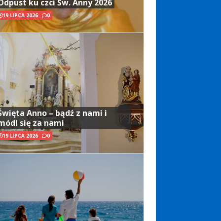
Odpust ku czci Św. Anny 2026
19 LIPCA 2026
0
Święta Anno – bądź z nami i
módl się za nami
19 LIPCA 2026
0