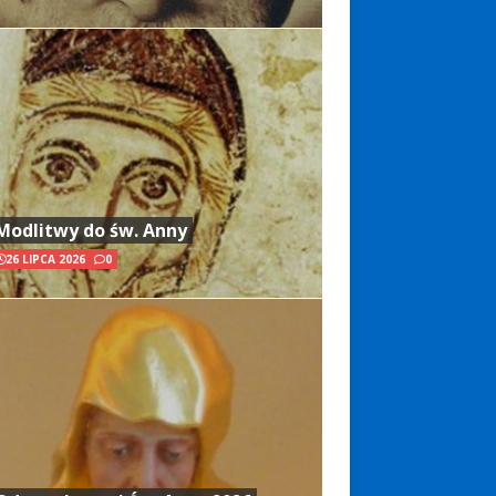
Modlitwy do św. Anny
26 LIPCA 2026
0