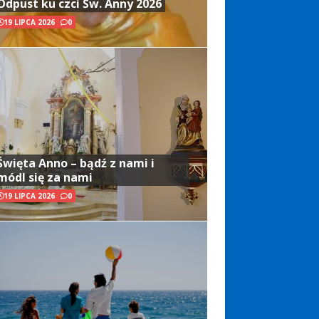
Odpust ku czci Św. Anny 2026
19 LIPCA 2026
0
Święta Anno – bądź z nami i
módl się za nami
19 LIPCA 2026
0