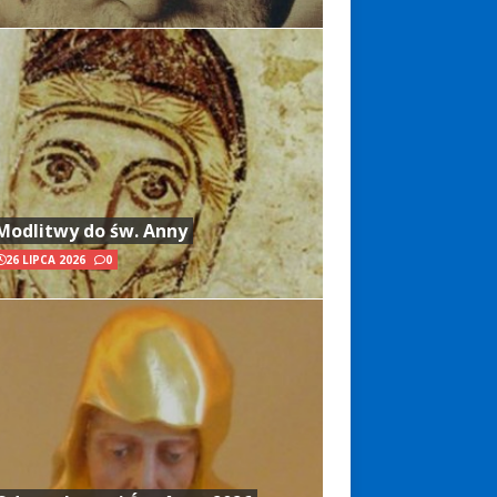
Modlitwy do św. Anny
26 LIPCA 2026
0