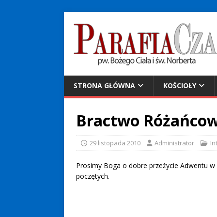
STRONA GŁÓWNA
KOŚCIOŁY
Bractwo Różańcowe 
29 listopada 2010
Administrator
In
Prosimy Boga o dobre przeżycie Adwentu w na
poczętych.