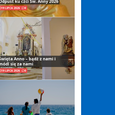
Odpust ku czci Św. Anny 2026
19 LIPCA 2026
0
Święta Anno – bądź z nami i
módl się za nami
19 LIPCA 2026
0