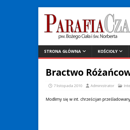
STRONA GŁÓWNA
KOŚCIOŁY
Bractwo Różańcowe 
7 listopada 2010
Administrator
Int
Modlimy się w int. chrześcijan prześladowan