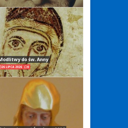
Modlitwy do św. Anny
26 LIPCA 2026
0