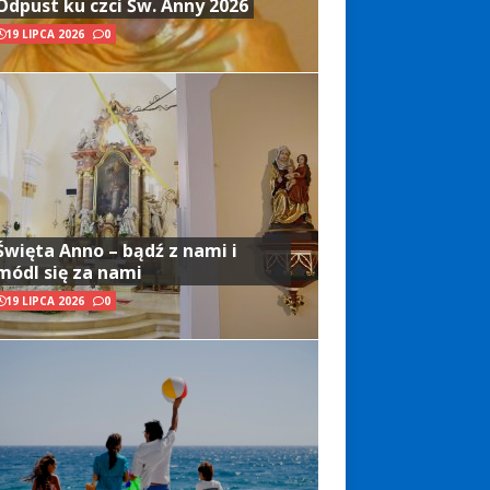
Odpust ku czci Św. Anny 2026
19 LIPCA 2026
0
Święta Anno – bądź z nami i
módl się za nami
19 LIPCA 2026
0