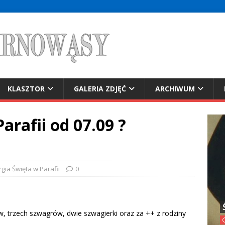
KLASZTOR
GALERIA ZDJĘĆ
ARCHIWUM
arafii od 07.09 ?
rgia Święta w Parafii
0
ów, trzech szwagrów, dwie szwagierki oraz za ++ z rodziny