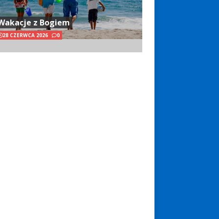
Wakacje z Bogiem
28 CZERWCA 2026
0