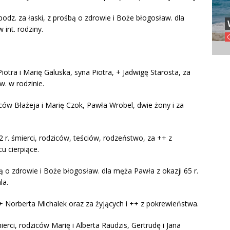
podz. za łaski, z prośbą o zdrowie i Boże błogosław. dla
 int. rodziny.
Piotra i Marię Galuska, syna Piotra, + Jadwigę Starosta, za
. w rodzinie.
iców Błażeja i Marię Czok, Pawła Wrobel, dwie żony i za
 r. śmierci, rodziców, teściów, rodzeństwo, za ++ z
u cierpiące.
bą o zdrowie i Boże błogosław. dla męża Pawła z okazji 65 r.
la.
+ Norberta Michalek oraz za żyjących i ++ z pokrewieństwa.
rci, rodziców Marię i Alberta Raudzis, Gertrudę i Jana