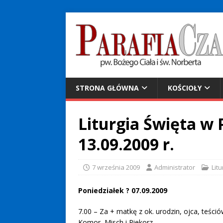
STRONA GŁÓWNA
KOŚCIOŁY
Liturgia Święta w P
13.09.2009 r.
7 września 2009
Administrator
Litu
Poniedziałek ? 07.09.2009
7.00 – Za + matkę z ok. urodzin, ojca, teści
Komor, Misch i Piekorz.