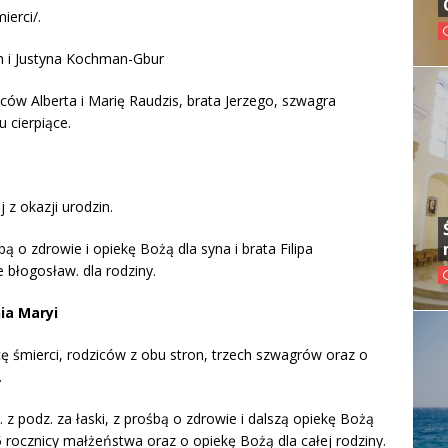
ierci/.
an i Justyna Kochman-Gbur
ów Alberta i Marię Raudzis, brata Jerzego, szwagra
 cierpiące.
 z okazji urodzin.
bą o zdrowie i opiekę Bożą dla syna i brata Filipa
 błogosław. dla rodziny.
ia Maryi
cę śmierci, rodziców z obu stron, trzech szwagrów oraz o
.
 z podz. za łaski, z prośbą o zdrowie i dalszą opiekę Bożą
35 rocznicy małżeństwa oraz o opiekę Bożą dla całej rodziny.