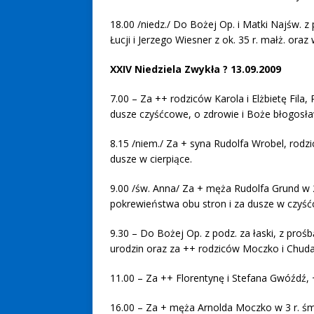
18.00 /niedz./ Do Bożej Op. i Matki Najśw. z 
Łucji i Jerzego Wiesner z ok. 35 r. małż. oraz w
XXIV Niedziela Zwykła ? 13.09.2009
7.00 – Za ++ rodziców Karola i Elżbietę Fila, 
dusze czyśćcowe, o zdrowie i Boże błogosław
8.15 /niem./ Za + syna Rudolfa Wrobel, rodz
dusze w cierpiące.
9.00 /św. Anna/ Za + męża Rudolfa Grund w 2
pokrewieństwa obu stron i za dusze w czyśćc
9.30 – Do Bożej Op. z podz. za łaski, z proś
urodzin oraz za ++ rodziców Moczko i Chuda
11.00 – Za ++ Florentynę i Stefana Gwóźdź, 
16.00 – Za + męża Arnolda Moczko w 3 r. śmie