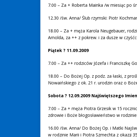
7.00 – Za + Roberta Mainka /w miesiąc po śm
12.30 /św. Anna/ Ślub rzymski: Piotr Kochm
18.00 – Za + męża Karola Neugebauer, rodzic
Arnolda, za ++ z pokrew. i za dusze w czyśćcu
Piątek ? 11.09.2009
7.00 – Za ++ rodziców Józefa i Franciszkę Goj
18.00 – Do Bożej Op. z podz. za łaski, z proś
Nowaińskiego z ok. 21 r. urodzin oraz o Boże
Sobota ? 12.09.2009 Najświętszego Imien
7.00 – Za + męża Piotra Grzesik w 15 roczni
zdrowie i Boże błogosławieństwo w rodzinie
16.00 /św. Anna/ Do Bożej Op. i Matki Najśw.
w rodzinie Marii i Piotra Szmechta z okazji 