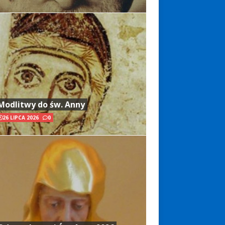
Modlitwy do św. Anny
26 LIPCA 2026
0