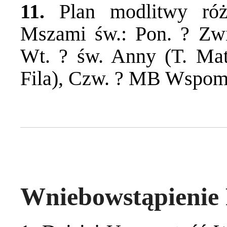
11.
Plan modlitwy ró
Mszami św.: Pon. ? Zw
Wt. ? św. Anny (T. Maty
Fila), Czw. ? MB Wspom
Wniebowstąpienie 