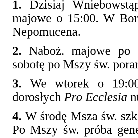
1.
Dzisiaj Wniebowstą
majowe o 15:00. W Bork
Nepomucena.
2.
Naboż. majowe po 
sobotę po Mszy św. pora
3.
We wtorek o 19:00
dorosłych
Pro Ecclesia
n
4.
W środę Msza św. szk
Po Mszy św. próba gene