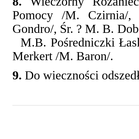
8.
Wieczorny Różaniec
Pomocy /M. Czirnia/,
Gondro/, Śr. ? M. B. Dob
M.B. Pośredniczki Łask /
Merkert /M. Baron/.
9.
Do wieczności odszedł 