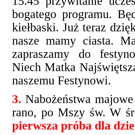
15.45 przywitanie ucze
bogatego programu. Będ
kiełbaski. Już teraz dzi
nasze mamy ciasta. Ma
zapraszamy do festyn
Niech Matka Najświętsza
naszemu Festynowi.
3.
Nabożeństwa majowe c
rano, po Mszy św. W ś
pierwsza próba dla dzi