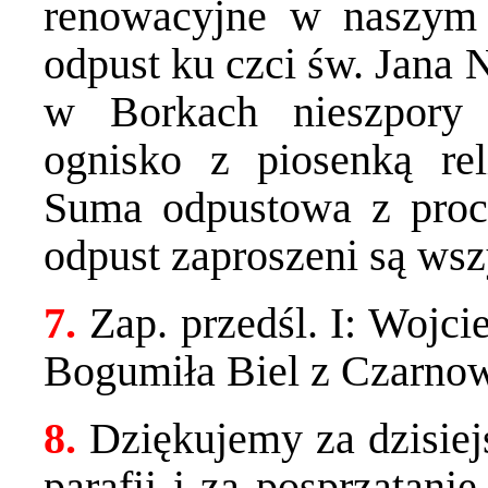
renowacyjne w naszym 
odpust ku czci św. Jana
w Borkach nieszpory 
ognisko z piosenką reli
Suma odpustowa z proce
odpust zaproszeni są wsz
7.
Zap. przedśl. I: Wojc
Bogumiła Biel z Czarno
8.
Dziękujemy za dzisiej
parafii i za posprzątani