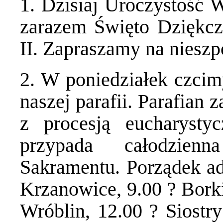
1. Dzisiaj Uroczystość 
zarazem Święto Dziękczy
II. Zapraszamy na nieszp
2. W poniedziałek czcim
naszej parafii. Parafian
z procesją eucharyst
przypada całodzienn
Sakramentu. Porządek ado
Krzanowice, 9.00 ? Borki
Wróblin, 12.00 ? Siostr