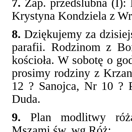
7.
Zap. przedślubna (I):
Krystyna Kondziela z Wr
8.
Dziękujemy za dzisiej
parafii. Rodzinom z Bo
kościoła. W sobotę o god
prosimy rodziny z Krzan
12 ? Sanojca, Nr 10 ? 
Duda.
9.
Plan modlitwy róż
Mszami św. wg Róż: