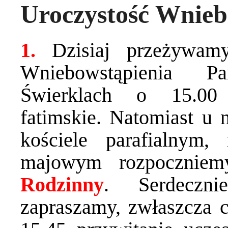
Uroczystość Wnieb
1.
Dzisiaj przeżywam
Wniebowstąpienia P
Świerklach o 15.00
fatimskie. Natomiast u 
kościele parafialnym,
majowym rozpoczni
Rodzinny
. Serdeczni
zapraszamy, zwłaszcza c