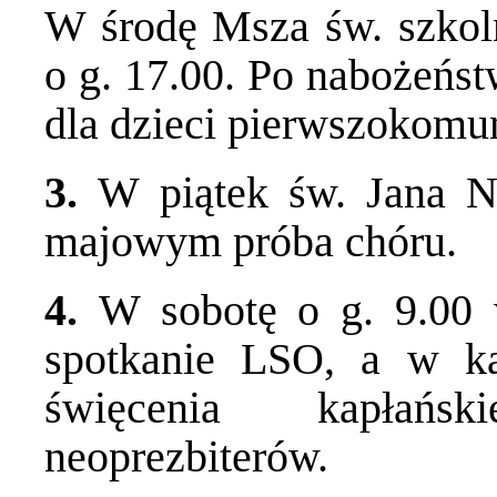
W środę Msza św. szko
o g. 17.00. Po nabożeńs
dla dzieci pierwszokomu
3.
W piątek św. Jana N
majowym próba chóru.
4.
W sobotę o g. 9.00
spotkanie LSO, a w k
święcenia kapłańs
neoprezbiterów.