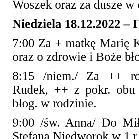
Woszek oraz za dusze w c
Niedziela 18.12.2022 –
7:00 Za + matkę Marię Ko
oraz o zdrowie i Boże bł
8:15 /niem./ Za ++ ro
Rudek, ++ z pokr. obu 
błog. w rodzinie.
9:00 /św. Anna/ Do Mi
Stefana Niedworok w 1 r.