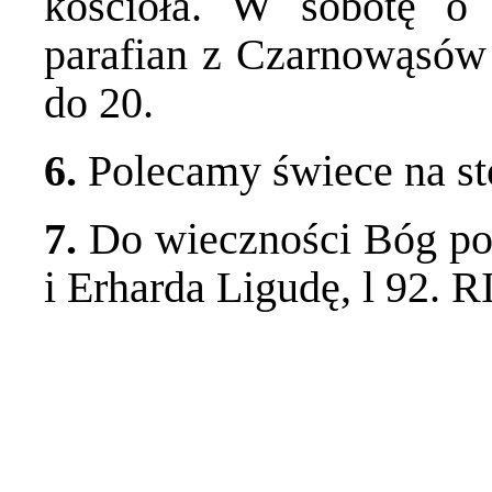
kościoła. W sobotę o 
parafian z Czarnowąsów 
do 20.
6.
Polecamy świece na st
7.
Do wieczności Bóg pow
i Erharda Ligudę, l 92. RI