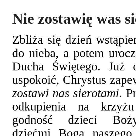
Nie zostawię was s
Zbliża się dzień wstąpie
do nieba, a potem urocz
Ducha Świętego. Już d
uspokoić, Chrystus zape
zostawi nas sierotami
. P
odkupienia na krzyżu
godność dzieci Boży
dziećmi Boga naszego 