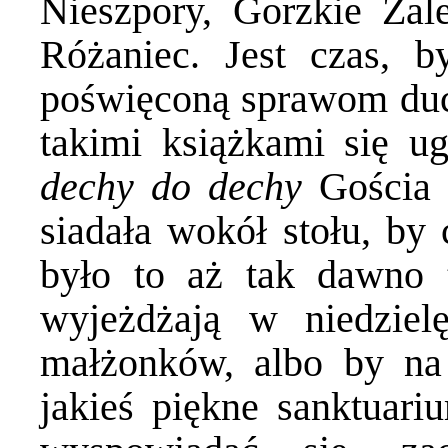
Nieszpory, Gorzkie Żal
Różaniec. Jest czas, b
poświęconą sprawom ducha
takimi książkami się u
dechy do dechy
Gościa 
siadała wokół stołu, by
było to aż tak dawno t
wyjeżdżają w niedziel
małżonków, albo by na
jakieś piękne sanktuar