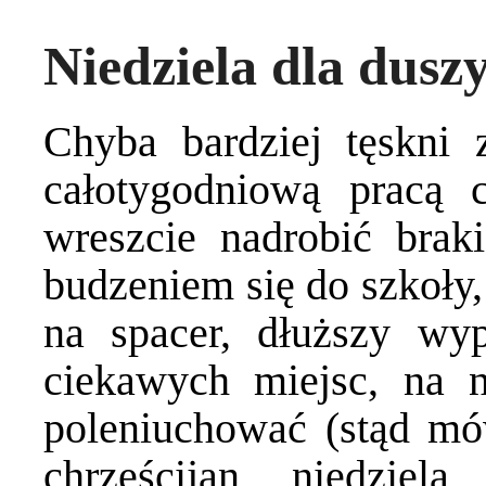
Niedziela dla dusz
Chyba bardziej tęskni 
całotygodniową pracą
wreszcie nadrobić bra
budzeniem się do szkoły
na spacer, dłuższy wy
ciekawych miejsc, na 
poleniuchować (stąd mów
chrześcijan niedzie