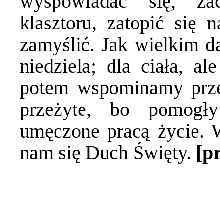
wyspowiadać się, za
klasztoru, zatopić się 
zamyślić. Jak wielkim d
niedziela; dla ciała, al
potem wspominamy przez
przeżyte, bo pomogł
umęczone pracą życie. W
nam się Duch Święty.
[p