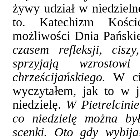
żywy udział w niedzielne
to. Katechizm Kości
możliwości Dnia Pański
czasem refleksji, ciszy
sprzyjają wzrostow
chrześcijańskiego.
W ci
wyczytałem, jak to w j
niedzielę.
W Pietrelcini
co niedzielę można b
scenki. Oto gdy wybija