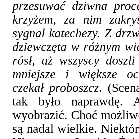
przesuwać dziwna proce
krzyżem, za nim zakry
sygnał katechezy. Z drz
dziewczęta w różnym wie
rósł, aż wszyscy doszli
mniejsze i większe oc
czekał proboszcz
. (Scen
tak było naprawdę. A
wyobrazić. Choć możliwo
są nadal wielkie. Niektó